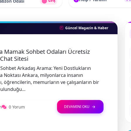
rabzon Odası
Giriş
Güncel Magazin & Haber
a Mamak Sohbet Odaları Ücretsiz
Chat Sitesi
Sohbet Arkadaş Arama: Yeni Dostlukların
 Noktası Ankara, milyonlarca insanın
ı, öğrencilerin, memurların ve çalışanların bir
ulunduğu...
n
0 Yorum
DEVAMINI OKU