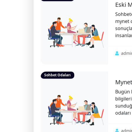
Eski M
Sohbete
mynet c
sonuçla
insanlar
admi
Sohbet Odaları
Mynet 
Bugün M
bilgile
sunduğu
odaları 
admi