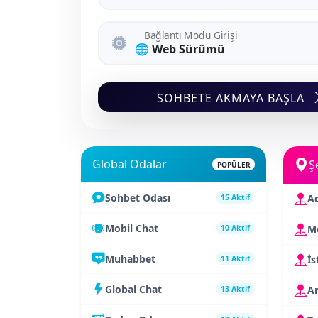
Bağlantı Modu Girişi
SOHBETE AKMAYA BAŞLA
Global Odalar
Ş
POPÜLER
Sohbet Odası
A
15 Aktif
Mobil Chat
Me
10 Aktif
Muhabbet
İs
11 Aktif
Global Chat
A
13 Aktif