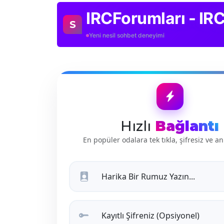
IRCForumları - IR
S
Yeni nesil sohbet deneyimi
Hızlı
Bağlantı
En popüler odalara tek tıkla, şifresiz ve an
Harika Bir Rumuz Yazın...
Kayıtlı Şifreniz (Opsiyonel)