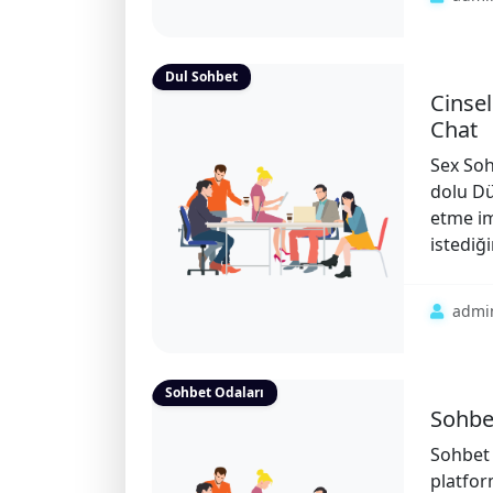
Dul Sohbet
Cinsel
Chat
Sex So
dolu Dü
etme im
istediği
admi
Sohbet Odaları
Sohbet
Sohbet 
platfor