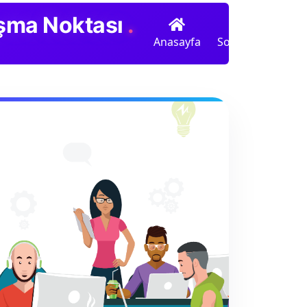
luşma Noktası
.
Anasayfa
Sohbet
Radyo