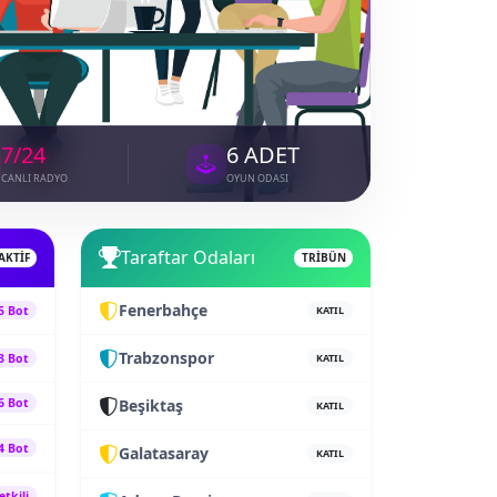
7/24
6 ADET
CANLI RADYO
OYUN ODASI
Taraftar Odaları
AKTİF
TRİBÜN
Fenerbahçe
5 Bot
KATIL
Trabzonspor
3 Bot
KATIL
6 Bot
Beşiktaş
KATIL
4 Bot
Galatasaray
KATIL
etkili