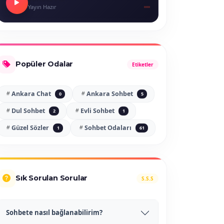
Yayın Hazır
Popüler Odalar
Etiketler
Ankara Chat
Ankara Sohbet
0
5
Dul Sohbet
Evli Sohbet
2
1
Güzel Sözler
Sohbet Odaları
1
61
Sık Sorulan Sorular
S.S.S
Sohbete nasıl bağlanabilirim?