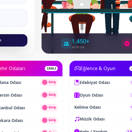
1,450+
AKTİF ÜYE
ehir Odaları
Eğlence & Oyun
CANLI
dana Odası
Edebiyat Odası
Giriş
rsin Odası
Oyun Odası
Giriş
Kelime Odası
tanbul Odası
Giriş
Müzik Odası
nkara Odası
Giriş
Help / Yardım
7 Y