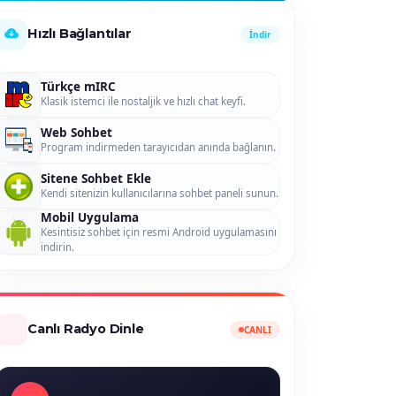
Hızlı Bağlantılar
İndir
Türkçe mIRC
Klasik istemci ile nostaljik ve hızlı chat keyfi.
Web Sohbet
Program indirmeden tarayıcıdan anında bağlanın.
Sitene Sohbet Ekle
Kendi sitenizin kullanıcılarına sohbet paneli sunun.
Mobil Uygulama
Kesintisiz sohbet için resmi Android uygulamasını
indirin.
Canlı Radyo Dinle
CANLI
Sohbet FM