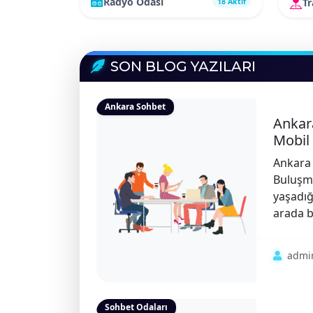
Radyo Odası
T
18 Aktif
SON BLOG YAZILARI
Ankara Sohbet
Ankar
Mobil 
Ankara 
Buluşma
yaşadığ
arada b
admi
Sohbet Odaları