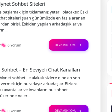
ynet Sohbet Siteleri
 başlamak için tıklamanız yeterli olacaktır. Eski
hat siteleri şuan günümüzde en fazla aranan
rdan birisi. Eskiden yapılan arkadaşlıklar ve
ın...
n
0 Yorum
DEVAMINI OKU
Sohbet – En Seviyeli Chat Kanalları
ynet sohbet ile alakalı sizlere gine en son
ri vermek için buradayız arkadaşlar. Bizlere
 avantajlar ve insanların bu sohbet
üzerinde neler...
n
0 Yorum
DEVAMINI OKU