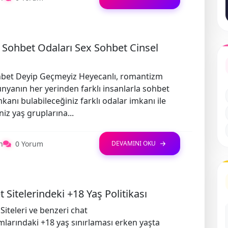
 Sohbet Odaları Sex Sohbet Cinsel
hbet Deyip Geçmeyiz Heyecanlı, romantizm
nyanın her yerinden farklı insanlarla sohbet
kanı bulabileceğiniz farklı odalar imkanı ile
niz yaş gruplarına...
n
0 Yorum
DEVAMINI OKU
 Sitelerindeki +18 Yaş Politikası
Siteleri ve benzeri chat
mlarındaki +18 yaş sınırlaması erken yaşta