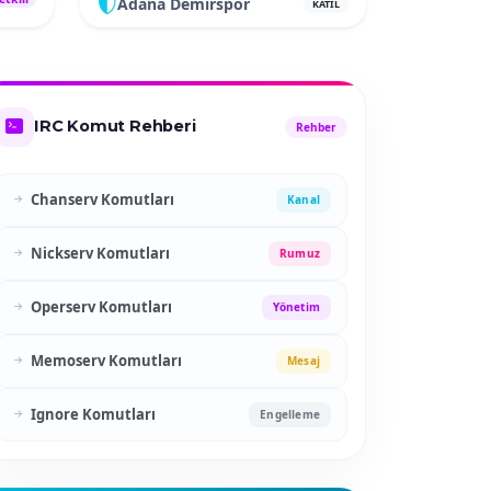
Adana Demirspor
KATIL
IRC Komut Rehberi
Rehber
Chanserv Komutları
Kanal
Nickserv Komutları
Rumuz
Operserv Komutları
Yönetim
Memoserv Komutları
Mesaj
Ignore Komutları
Engelleme