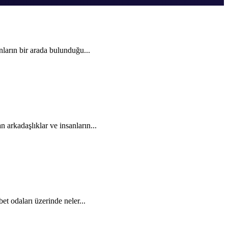
ların bir arada bulunduğu...
 arkadaşlıklar ve insanların...
et odaları üzerinde neler...