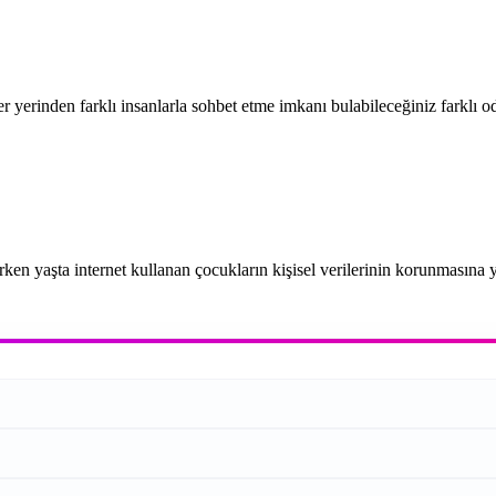
nden farklı insanlarla sohbet etme imkanı bulabileceğiniz farklı odala
ken yaşta internet kullanan çocukların kişisel verilerinin korunmasına yö