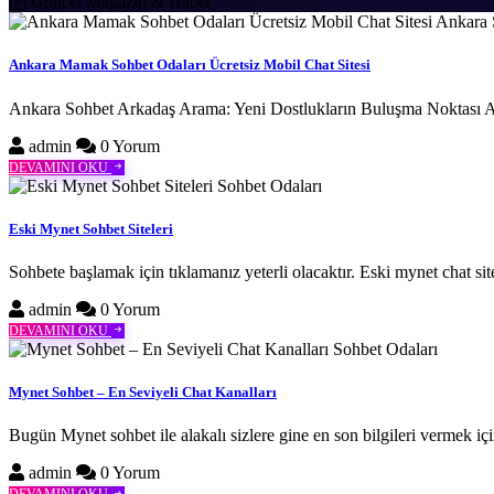
Güncel Magazin & Haber
Ankara 
Ankara Mamak Sohbet Odaları Ücretsiz Mobil Chat Sitesi
Ankara Sohbet Arkadaş Arama: Yeni Dostlukların Buluşma Noktası Anka
admin
0 Yorum
DEVAMINI OKU
Sohbet Odaları
Eski Mynet Sohbet Siteleri
Sohbete başlamak için tıklamanız yeterli olacaktır. Eski mynet chat sit
admin
0 Yorum
DEVAMINI OKU
Sohbet Odaları
Mynet Sohbet – En Seviyeli Chat Kanalları
Bugün Mynet sohbet ile alakalı sizlere gine en son bilgileri vermek içi
admin
0 Yorum