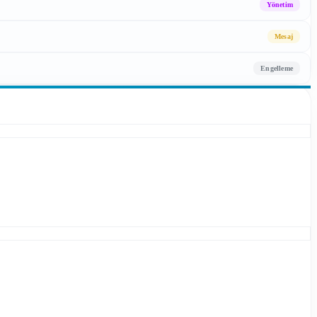
Yönetim
Mesaj
Engelleme