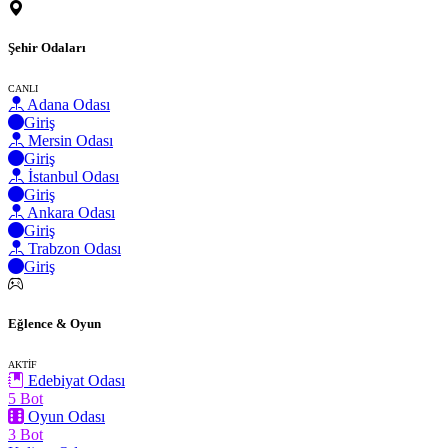
Şehir Odaları
CANLI
Adana Odası
Giriş
Mersin Odası
Giriş
İstanbul Odası
Giriş
Ankara Odası
Giriş
Trabzon Odası
Giriş
Eğlence & Oyun
AKTİF
Edebiyat Odası
5 Bot
Oyun Odası
3 Bot