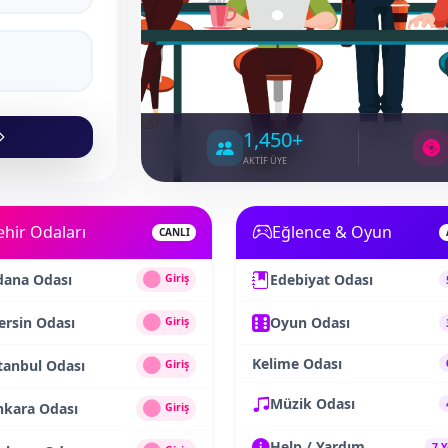
1,450+
AKTİF ÜYE
ehir Odaları
Eğlence & Oyun
CANLI
dana Odası
Edebiyat Odası
Giriş
rsin Odası
Oyun Odası
Giriş
Kelime Odası
tanbul Odası
Giriş
Müzik Odası
nkara Odası
Giriş
Help / Yardım
7 Y