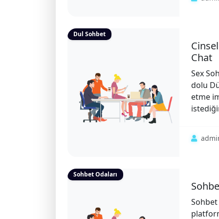
Dul Sohbet
Cinsel
Chat
Sex So
dolu Dü
etme im
istediği
admi
Sohbet Odaları
Sohbet
Sohbet 
platfor