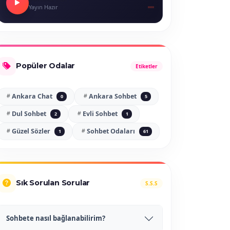
Yayın Hazır
Popüler Odalar
Etiketler
Ankara Chat
Ankara Sohbet
0
5
Dul Sohbet
Evli Sohbet
2
1
Güzel Sözler
Sohbet Odaları
1
61
Sık Sorulan Sorular
S.S.S
Sohbete nasıl bağlanabilirim?