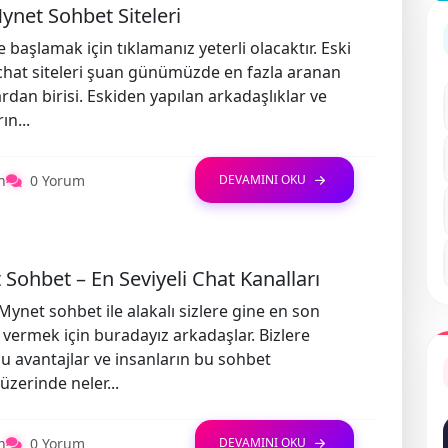
ynet Sohbet Siteleri
 başlamak için tıklamanız yeterli olacaktır. Eski
hat siteleri şuan günümüzde en fazla aranan
rdan birisi. Eskiden yapılan arkadaşlıklar ve
ın...
n
0 Yorum
DEVAMINI OKU
Sohbet – En Seviyeli Chat Kanalları
ynet sohbet ile alakalı sizlere gine en son
ri vermek için buradayız arkadaşlar. Bizlere
 avantajlar ve insanların bu sohbet
üzerinde neler...
n
0 Yorum
DEVAMINI OKU