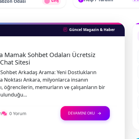
rabzon Odası
Giriş
Güncel Magazin & Haber
a Mamak Sohbet Odaları Ücretsiz
Chat Sitesi
Sohbet Arkadaş Arama: Yeni Dostlukların
 Noktası Ankara, milyonlarca insanın
ı, öğrencilerin, memurların ve çalışanların bir
ulunduğu...
n
0 Yorum
DEVAMINI OKU