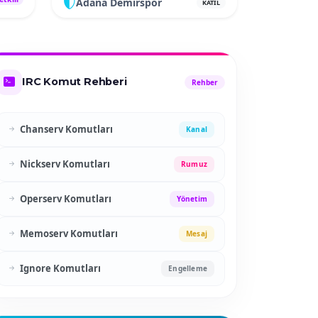
Adana Demirspor
KATIL
IRC Komut Rehberi
Rehber
Chanserv Komutları
Kanal
Nickserv Komutları
Rumuz
Operserv Komutları
Yönetim
Memoserv Komutları
Mesaj
Ignore Komutları
Engelleme