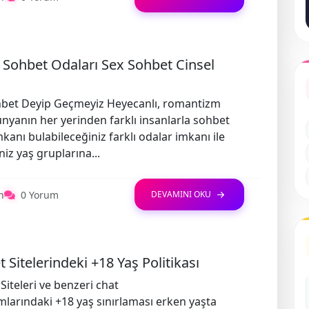
 Sohbet Odaları Sex Sohbet Cinsel
hbet Deyip Geçmeyiz Heyecanlı, romantizm
nyanın her yerinden farklı insanlarla sohbet
kanı bulabileceğiniz farklı odalar imkanı ile
niz yaş gruplarına...
n
0 Yorum
DEVAMINI OKU
 Sitelerindeki +18 Yaş Politikası
Siteleri ve benzeri chat
mlarındaki +18 yaş sınırlaması erken yaşta