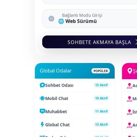
Bağlantı Modu Girişi
SOHBETE AKMAYA BAŞLA
Global Odalar
Ş
POPÜLER
Sohbet Odası
A
15 Aktif
Mobil Chat
Me
10 Aktif
Muhabbet
İs
11 Aktif
Global Chat
A
13 Aktif