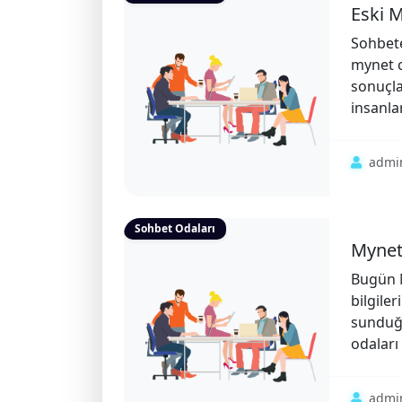
Eski M
Sohbete
mynet c
sonuçla
insanlar
admi
Sohbet Odaları
Mynet 
Bugün M
bilgile
sunduğu
odaları 
admi