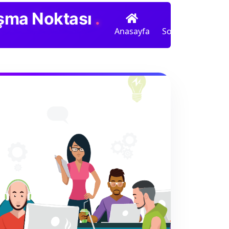
luşma Noktası
.
Anasayfa
Sohbet
Radyo