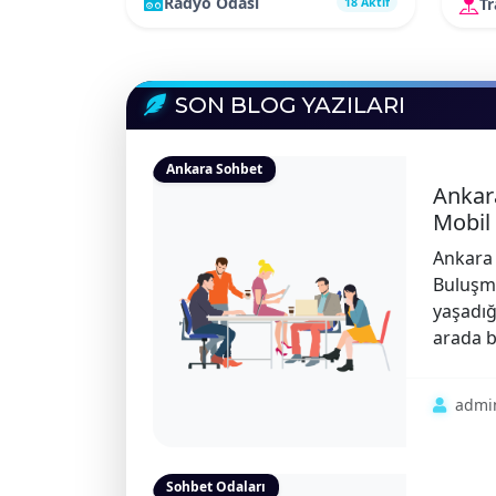
Radyo Odası
T
18 Aktif
SON BLOG YAZILARI
Ankara Sohbet
Ankar
Mobil 
Ankara 
Buluşma
yaşadığ
arada b
admi
Sohbet Odaları