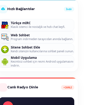
Hızlı Bağlantılar
İndir
Türkçe mIRC
Klasik istemci ile nostaljik ve hızlı chat keyfi.
Web Sohbet
Program indirmeden tarayıcıdan anında bağlanın.
Sitene Sohbet Ekle
Kendi sitenizin kullanıcılarına sohbet paneli sunun.
Mobil Uygulama
Kesintisiz sohbet için resmi Android uygulamasını
indirin.
Canlı Radyo Dinle
CANLI
Sohbet FM