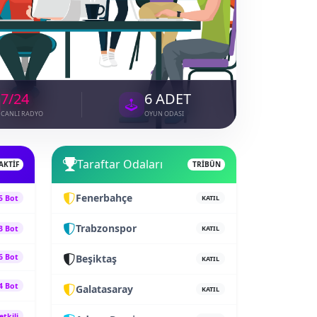
7/24
6 ADET
CANLI RADYO
OYUN ODASI
Taraftar Odaları
AKTİF
TRİBÜN
Fenerbahçe
5 Bot
KATIL
Trabzonspor
3 Bot
KATIL
6 Bot
Beşiktaş
KATIL
4 Bot
Galatasaray
KATIL
etkili