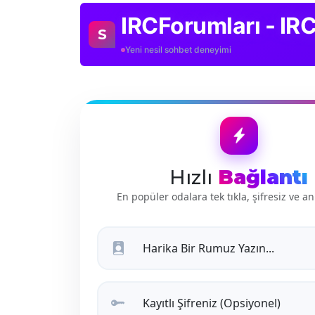
IRCForumları - IR
S
Yeni nesil sohbet deneyimi
Hızlı
Bağlantı
En popüler odalara tek tıkla, şifresiz ve an
Harika Bir Rumuz Yazın...
Kayıtlı Şifreniz (Opsiyonel)