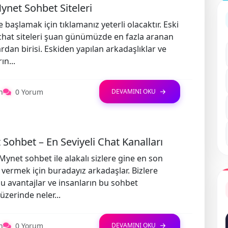
ynet Sohbet Siteleri
 başlamak için tıklamanız yeterli olacaktır. Eski
hat siteleri şuan günümüzde en fazla aranan
rdan birisi. Eskiden yapılan arkadaşlıklar ve
ın...
n
0 Yorum
DEVAMINI OKU
Sohbet – En Seviyeli Chat Kanalları
ynet sohbet ile alakalı sizlere gine en son
ri vermek için buradayız arkadaşlar. Bizlere
 avantajlar ve insanların bu sohbet
üzerinde neler...
n
0 Yorum
DEVAMINI OKU