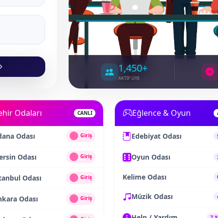
1,450+
AKTİF ÜYE
ehir Odaları
Eğlence & Oyun
CANLI
dana Odası
Edebiyat Odası
Giriş
rsin Odası
Oyun Odası
Giriş
Kelime Odası
tanbul Odası
Giriş
Müzik Odası
nkara Odası
Giriş
Help / Yardım
7 Y