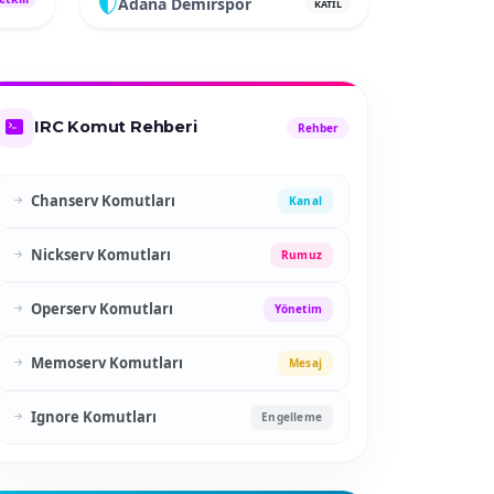
Adana Demirspor
KATIL
IRC Komut Rehberi
Rehber
Chanserv Komutları
Kanal
Nickserv Komutları
Rumuz
Operserv Komutları
Yönetim
Memoserv Komutları
Mesaj
Ignore Komutları
Engelleme