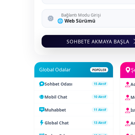
Bağlantı Modu Girişi
SOHBETE AKMAYA BAŞLA
Global Odalar
Ş
POPÜLER
Sohbet Odası
A
15 Aktif
Mobil Chat
Me
10 Aktif
Muhabbet
İs
11 Aktif
Global Chat
A
13 Aktif