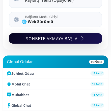
Kayıtlı Şifreniz (Opsiyonel)
Bağlantı Modu Girişi
SOHBETE AKMAYA BAŞLA
Global Odalar
POPÜLER
Sohbet Odası
15 Aktif
Mobil Chat
10 Aktif
Muhabbet
11 Aktif
Global Chat
13 Aktif