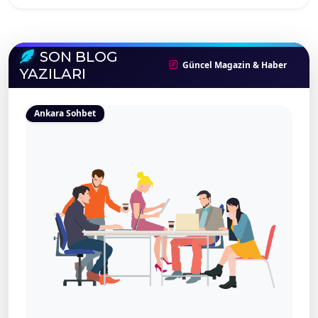
SON BLOG
Güncel Magazin & Haber
YAZILARI
Ankara Sohbet