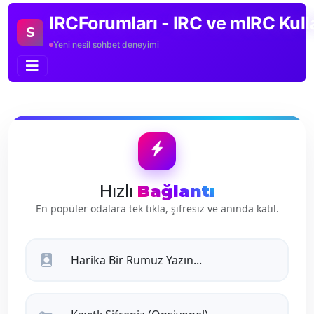
IRCForumları - IRC ve mIRC Kull
S
Yeni nesil sohbet deneyimi
Hızlı
Bağlantı
En popüler odalara tek tıkla, şifresiz ve anında katıl.
Harika Bir Rumuz Yazın...