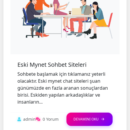
Eski Mynet Sohbet Siteleri
Sohbete başlamak için tıklamanız yeterli
olacaktır. Eski mynet chat siteleri şuan
günümüzde en fazla aranan sonuçlardan
birisi. Eskiden yapılan arkadaşlıklar ve
insanların...
admin
0 Yorum
DEVAMINI OKU