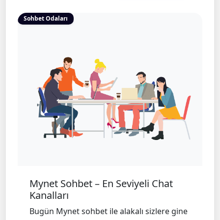
Sohbet Odaları
Mynet Sohbet – En Seviyeli Chat
Kanalları
Bugün Mynet sohbet ile alakalı sizlere gine