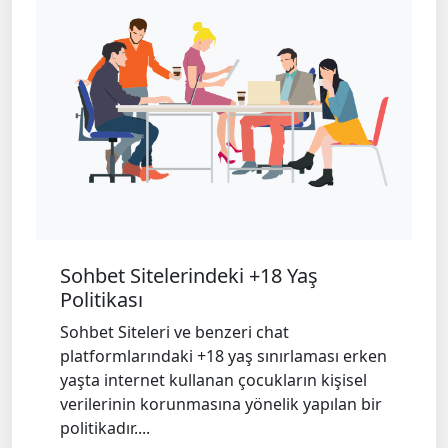
Sohbet Sitelerindeki +18 Yaş
Politikası
Sohbet Siteleri ve benzeri chat
platformlarındaki +18 yaş sınırlaması erken
yaşta internet kullanan çocukların kişisel
verilerinin korunmasına yönelik yapılan bir
politikadır....