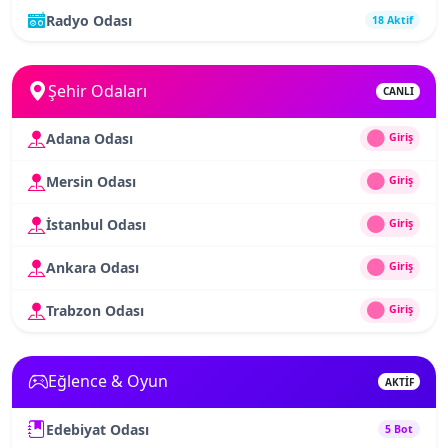
Radyo Odası
18 Aktif
Şehir Odaları
CANLI
Adana Odası
Giriş
Mersin Odası
Giriş
İstanbul Odası
Giriş
Ankara Odası
Giriş
Trabzon Odası
Giriş
Eğlence & Oyun
AKTİF
Edebiyat Odası
5 Bot