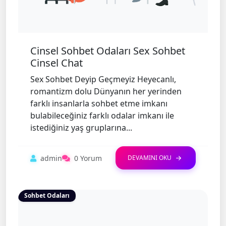
Cinsel Sohbet Odaları Sex Sohbet
Cinsel Chat
Sex Sohbet Deyip Geçmeyiz Heyecanlı,
romantizm dolu Dünyanın her yerinden
farklı insanlarla sohbet etme imkanı
bulabileceğiniz farklı odalar imkanı ile
istediğiniz yaş gruplarına...
admin
0 Yorum
DEVAMINI OKU
Sohbet Odaları