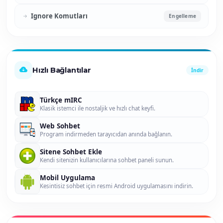
Ignore Komutları
Engelleme
Hızlı Bağlantılar
İndir
Türkçe mIRC
Klasik istemci ile nostaljik ve hızlı chat keyfi.
Web Sohbet
Program indirmeden tarayıcıdan anında bağlanın.
Sitene Sohbet Ekle
Kendi sitenizin kullanıcılarına sohbet paneli sunun.
Mobil Uygulama
Kesintisiz sohbet için resmi Android uygulamasını indirin.