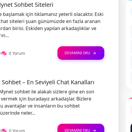
ynet Sohbet Siteleri
 başlamak için tıklamanız yeterli olacaktır. Eski
hat siteleri şuan günümüzde en fazla aranan
rdan birisi. Eskiden yapılan arkadaşlıklar ve
ın...
n
0 Yorum
DEVAMINI OKU
Sohbet – En Seviyeli Chat Kanalları
ynet sohbet ile alakalı sizlere gine en son
ri vermek için buradayız arkadaşlar. Bizlere
 avantajlar ve insanların bu sohbet
üzerinde neler...
n
0 Yorum
DEVAMINI OKU