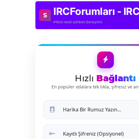
IRCForumları - IR
S
Yeni nesil sohbet deneyimi
Hızlı
Bağlantı
En popüler odalara tek tıkla, şifresiz ve an
Harika Bir Rumuz Yazın...
Kayıtlı Şifreniz (Opsiyonel)