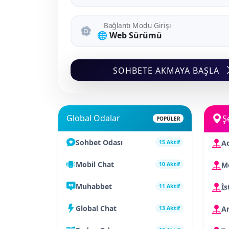
Bağlantı Modu Girişi
SOHBETE AKMAYA BAŞLA
Global Odalar
Ş
POPÜLER
Sohbet Odası
A
15 Aktif
Mobil Chat
Me
10 Aktif
Muhabbet
İs
11 Aktif
Global Chat
A
13 Aktif