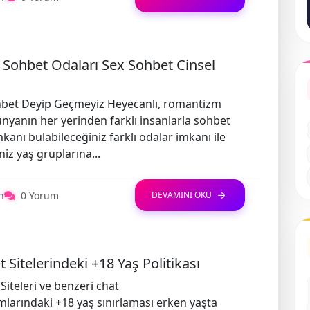
 Sohbet Odaları Sex Sohbet Cinsel
hbet Deyip Geçmeyiz Heyecanlı, romantizm
nyanın her yerinden farklı insanlarla sohbet
kanı bulabileceğiniz farklı odalar imkanı ile
niz yaş gruplarına...
n
0 Yorum
DEVAMINI OKU
 Sitelerindeki +18 Yaş Politikası
Siteleri ve benzeri chat
mlarındaki +18 yaş sınırlaması erken yaşta