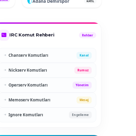
Adana Demirspor
KATIL
IRC Komut Rehberi
Rehber
Chanserv Komutları
Kanal
Nickserv Komutları
Rumuz
Operserv Komutları
Yönetim
Memoserv Komutları
Mesaj
Ignore Komutları
Engelleme