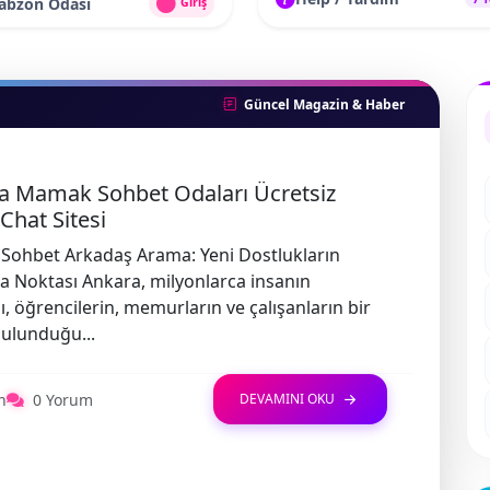
rabzon Odası
Giriş
Güncel Magazin & Haber
a Mamak Sohbet Odaları Ücretsiz
Chat Sitesi
Sohbet Arkadaş Arama: Yeni Dostlukların
 Noktası Ankara, milyonlarca insanın
ı, öğrencilerin, memurların ve çalışanların bir
ulunduğu...
n
0 Yorum
DEVAMINI OKU