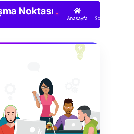
luşma Noktası
.
Anasayfa
Sohbet
Radyo