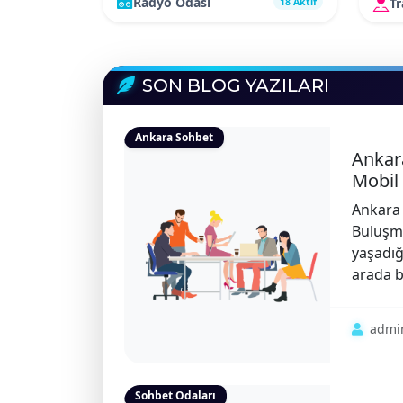
Radyo Odası
T
18 Aktif
SON BLOG YAZILARI
Ankara Sohbet
Ankar
Mobil 
Ankara 
Buluşma
yaşadığ
arada b
admi
Sohbet Odaları