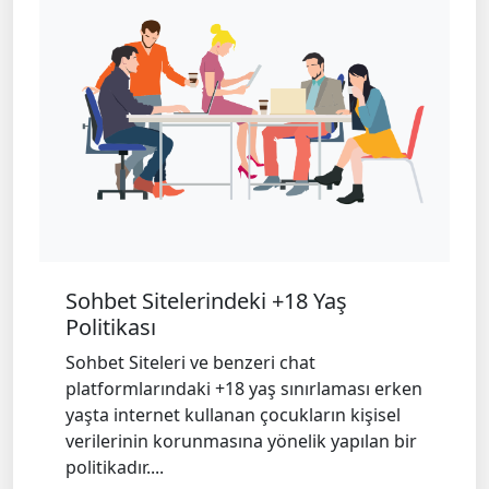
Sohbet Sitelerindeki +18 Yaş
Politikası
Sohbet Siteleri ve benzeri chat
platformlarındaki +18 yaş sınırlaması erken
yaşta internet kullanan çocukların kişisel
verilerinin korunmasına yönelik yapılan bir
politikadır....