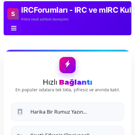
IRCForumları - IRC ve mIRC Kull
S
Yeni nesil sohbet deneyimi
Hızlı
Bağlantı
En popüler odalara tek tıkla, şifresiz ve anında katıl.
Harika Bir Rumuz Yazın...