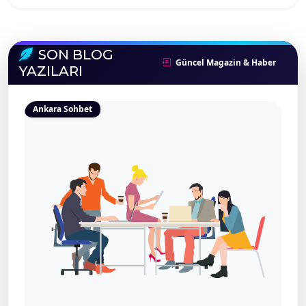
SON BLOG
Güncel Magazin & Haber
YAZILARI
Ankara Sohbet