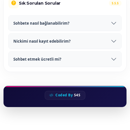
Sık Sorulan Sorular
S.S.S
Sohbete nasıl bağlanabilirim?
Nickimi nasıl kayıt edebilirim?
Sohbet etmek ücretli mi?
Coded By
S4S