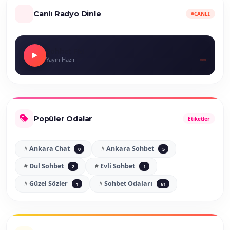
Canlı Radyo Dinle
CANLI
Sohbet FM
Yayın Hazır
Popüler Odalar
Etiketler
Ankara Chat
Ankara Sohbet
0
5
Dul Sohbet
Evli Sohbet
2
1
Güzel Sözler
Sohbet Odaları
1
61