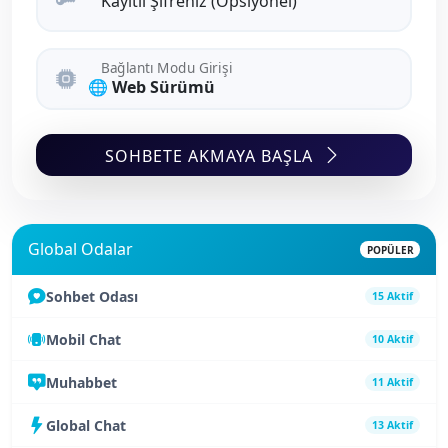
Kayıtlı Şifreniz (Opsiyonel)
Bağlantı Modu Girişi
SOHBETE AKMAYA BAŞLA
Global Odalar
POPÜLER
Sohbet Odası
15 Aktif
Mobil Chat
10 Aktif
Muhabbet
11 Aktif
Global Chat
13 Aktif