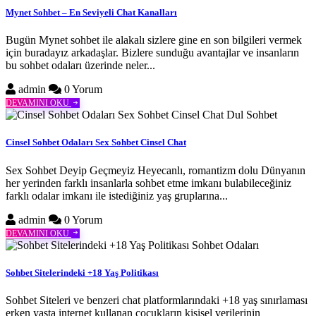
Mynet Sohbet – En Seviyeli Chat Kanalları
Bugün Mynet sohbet ile alakalı sizlere gine en son bilgileri vermek
için buradayız arkadaşlar. Bizlere sunduğu avantajlar ve insanların
bu sohbet odaları üzerinde neler...
admin
0 Yorum
DEVAMINI OKU
Dul Sohbet
Cinsel Sohbet Odaları Sex Sohbet Cinsel Chat
Sex Sohbet Deyip Geçmeyiz Heyecanlı, romantizm dolu Dünyanın
her yerinden farklı insanlarla sohbet etme imkanı bulabileceğiniz
farklı odalar imkanı ile istediğiniz yaş gruplarına...
admin
0 Yorum
DEVAMINI OKU
Sohbet Odaları
Sohbet Sitelerindeki +18 Yaş Politikası
Sohbet Siteleri ve benzeri chat platformlarındaki +18 yaş sınırlaması
erken yaşta internet kullanan çocukların kişisel verilerinin