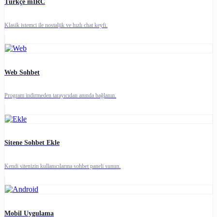
Türkçe mIRC
Klasik istemci ile nostaljik ve hızlı chat keyfi.
Web Sohbet
Program indirmeden tarayıcıdan anında bağlanın.
Sitene Sohbet Ekle
Kendi sitenizin kullanıcılarına sohbet paneli sunun.
Mobil Uygulama