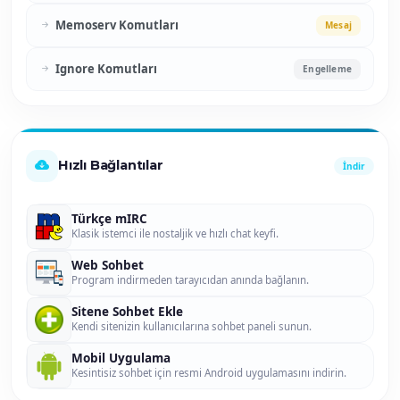
Memoserv Komutları
Mesaj
Ignore Komutları
Engelleme
Hızlı Bağlantılar
İndir
Türkçe mIRC
Klasik istemci ile nostaljik ve hızlı chat keyfi.
Web Sohbet
Program indirmeden tarayıcıdan anında bağlanın.
Sitene Sohbet Ekle
Kendi sitenizin kullanıcılarına sohbet paneli sunun.
Mobil Uygulama
Kesintisiz sohbet için resmi Android uygulamasını indirin.