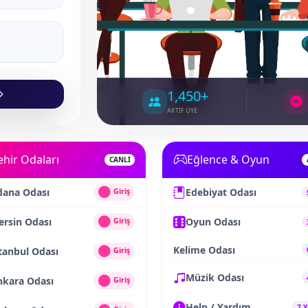
1,450+
AKTİF ÜYE
ehir Odaları
Eğlence & Oyun
CANLI
dana Odası
Edebiyat Odası
Giriş
rsin Odası
Oyun Odası
Giriş
Kelime Odası
tanbul Odası
Giriş
Müzik Odası
nkara Odası
Giriş
Help / Yardım
7 Y