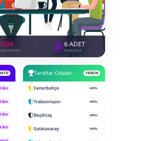
7/24
6 ADET
CANLI RADYO
OYUN ODASI
Taraftar Odaları
AKTİF
TRİBÜN
Fenerbahçe
5 Bot
KATIL
Trabzonspor
3 Bot
KATIL
6 Bot
Beşiktaş
KATIL
4 Bot
Galatasaray
KATIL
etkili