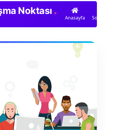
luşma Noktası
.
Anasayfa
Sohbet
Radyo