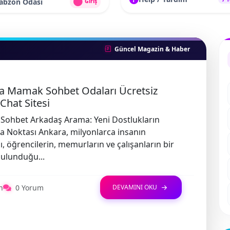
rabzon Odası
Giriş
Güncel Magazin & Haber
a Mamak Sohbet Odaları Ücretsiz
Chat Sitesi
Sohbet Arkadaş Arama: Yeni Dostlukların
 Noktası Ankara, milyonlarca insanın
ı, öğrencilerin, memurların ve çalışanların bir
ulunduğu...
n
0 Yorum
DEVAMINI OKU