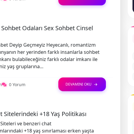
 Sohbet Odaları Sex Sohbet Cinsel
hbet Deyip Geçmeyiz Heyecanlı, romantizm
nyanın her yerinden farklı insanlarla sohbet
kanı bulabileceğiniz farklı odalar imkanı ile
niz yaş gruplarına...
n
0 Yorum
DEVAMINI OKU
 Sitelerindeki +18 Yaş Politikası
Siteleri ve benzeri chat
mlarındaki +18 yaş sınırlaması erken yaşta