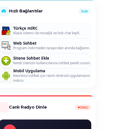
Hızlı Bağlantılar
İndir
Türkçe mIRC
Klasik istemci ile nostaljik ve hızlı chat keyfi.
Web Sohbet
Program indirmeden tarayıcıdan anında bağlanın.
Sitene Sohbet Ekle
Kendi sitenizin kullanıcılarına sohbet paneli sunun.
Mobil Uygulama
Kesintisiz sohbet için resmi Android uygulamasını
indirin.
Canlı Radyo Dinle
CANLI
Sohbet FM