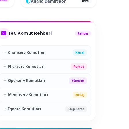
Adana Demirspor
KATIL
IRC Komut Rehberi
Rehber
Chanserv Komutları
Kanal
Nickserv Komutları
Rumuz
Operserv Komutları
Yönetim
Memoserv Komutları
Mesaj
Ignore Komutları
Engelleme