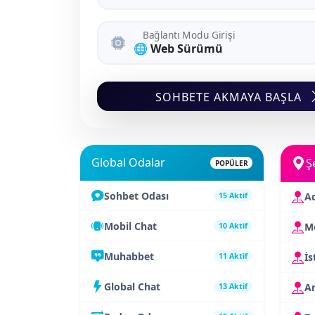
Bağlantı Modu Girişi
SOHBETE AKMAYA BAŞLA
Global Odalar
Ş
POPÜLER
Sohbet Odası
A
15 Aktif
Mobil Chat
Me
10 Aktif
Muhabbet
İs
11 Aktif
Global Chat
A
13 Aktif