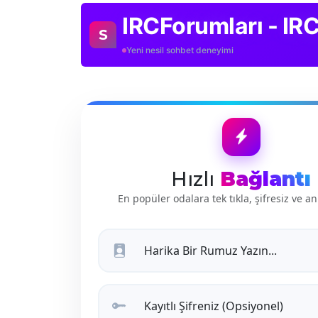
IRCForumları - IR
S
Yeni nesil sohbet deneyimi
Hızlı
Bağlantı
En popüler odalara tek tıkla, şifresiz ve an
Harika Bir Rumuz Yazın...
Kayıtlı Şifreniz (Opsiyonel)