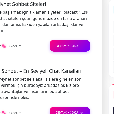
ynet Sohbet Siteleri
 başlamak için tıklamanız yeterli olacaktır. Eski
hat siteleri şuan günümüzde en fazla aranan
rdan birisi. Eskiden yapılan arkadaşlıklar ve
ın...
n
0 Yorum
DEVAMINI OKU
Sohbet – En Seviyeli Chat Kanalları
ynet sohbet ile alakalı sizlere gine en son
ri vermek için buradayız arkadaşlar. Bizlere
 avantajlar ve insanların bu sohbet
üzerinde neler...
n
0 Yorum
DEVAMINI OKU