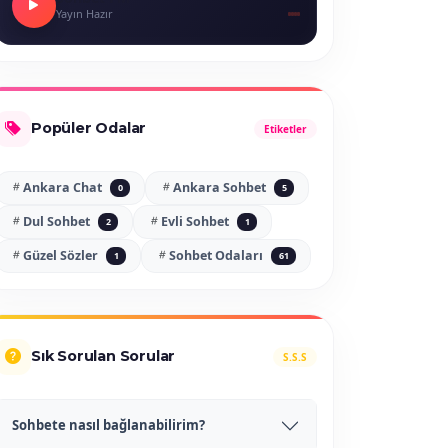
Yayın Hazır
Popüler Odalar
Etiketler
Ankara Chat
Ankara Sohbet
0
5
Dul Sohbet
Evli Sohbet
2
1
Güzel Sözler
Sohbet Odaları
1
61
Sık Sorulan Sorular
S.S.S
Sohbete nasıl bağlanabilirim?