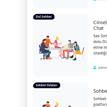
Dul Sohbet
Cinsel
Chat
Sex So
dolu Dü
etme im
istediği
admi
Sohbet Odaları
Sohbet
Sohbet 
platfor