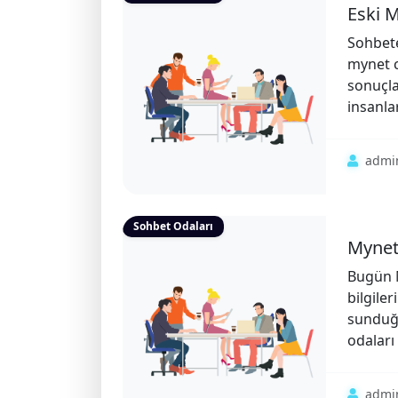
Eski M
Sohbete
mynet c
sonuçla
insanlar
admi
Sohbet Odaları
Mynet 
Bugün M
bilgile
sunduğu
odaları 
admi