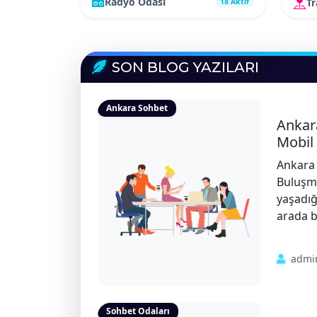
Radyo Odası
T
18 Aktif
SON BLOG YAZILARI
Ankara Sohbet
Ankar
Mobil 
Ankara 
Buluşma
yaşadığ
arada b
admi
Sohbet Odaları