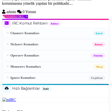
korunmasına yönelik yapılan bir politikadır....
admin
0 Yorum
DEVAMINI OKU
IRC Komut Rehberi
Rehber
Chanserv Komutları
Kanal
Nickserv Komutları
Rumuz
Operserv Komutları
Yönetim
Memoserv Komutları
Mesaj
Ignore Komutları
Engelleme
Hızlı Bağlantılar
İndir