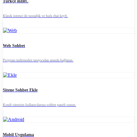
Türkçe mIRC
Klasik istemci ile nostaljik ve hızlı chat keyfi.
Web Sohbet
Program indirmeden tarayıcıdan anında bağlanın.
Sitene Sohbet Ekle
Kendi sitenizin kullanıcılarına sohbet paneli sunun.
Mobil Uygulama