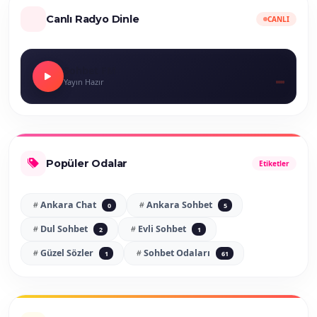
Canlı Radyo Dinle
CANLI
Sohbet FM
Yayın Hazır
Popüler Odalar
Etiketler
Ankara Chat
Ankara Sohbet
0
5
Dul Sohbet
Evli Sohbet
2
1
Güzel Sözler
Sohbet Odaları
1
61