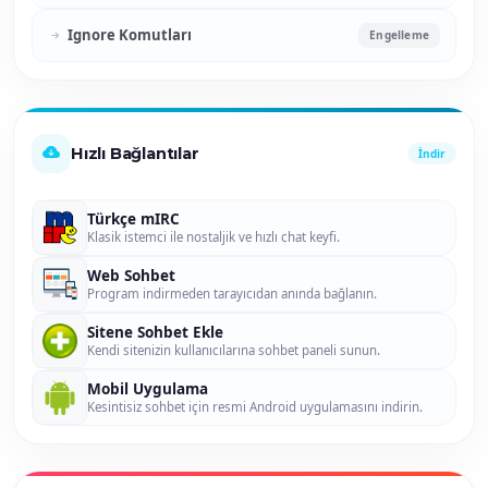
Ignore Komutları
Engelleme
Hızlı Bağlantılar
İndir
Türkçe mIRC
Klasik istemci ile nostaljik ve hızlı chat keyfi.
Web Sohbet
Program indirmeden tarayıcıdan anında bağlanın.
Sitene Sohbet Ekle
Kendi sitenizin kullanıcılarına sohbet paneli sunun.
Mobil Uygulama
Kesintisiz sohbet için resmi Android uygulamasını indirin.