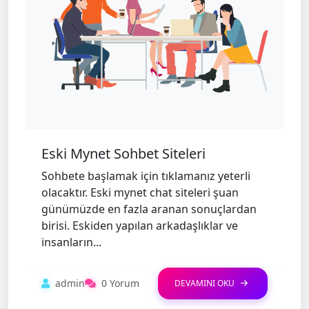
Eski Mynet Sohbet Siteleri
Sohbete başlamak için tıklamanız yeterli
olacaktır. Eski mynet chat siteleri şuan
günümüzde en fazla aranan sonuçlardan
birisi. Eskiden yapılan arkadaşlıklar ve
insanların...
admin
0 Yorum
DEVAMINI OKU