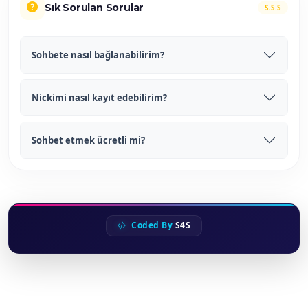
Sık Sorulan Sorular
S.S.S
Sohbete nasıl bağlanabilirim?
Nickimi nasıl kayıt edebilirim?
Sohbet etmek ücretli mi?
Coded By
S4S