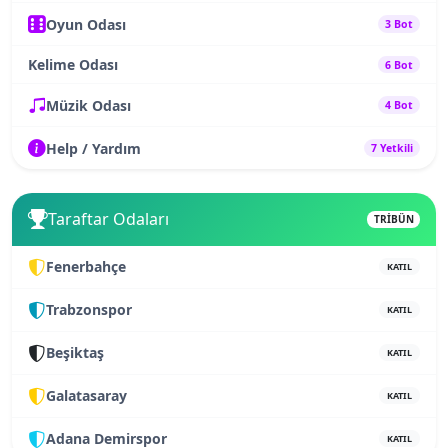
Oyun Odası
3 Bot
Kelime Odası
6 Bot
Müzik Odası
4 Bot
Help / Yardım
7 Yetkili
Taraftar Odaları
TRİBÜN
Fenerbahçe
KATIL
Trabzonspor
KATIL
Beşiktaş
KATIL
Galatasaray
KATIL
Adana Demirspor
KATIL