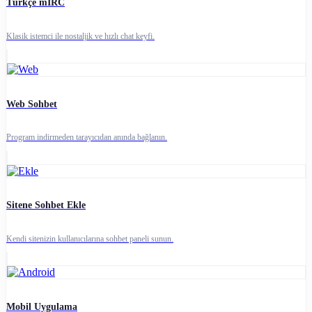
Türkçe mIRC
Klasik istemci ile nostaljik ve hızlı chat keyfi.
Web Sohbet
Program indirmeden tarayıcıdan anında bağlanın.
Sitene Sohbet Ekle
Kendi sitenizin kullanıcılarına sohbet paneli sunun.
Mobil Uygulama