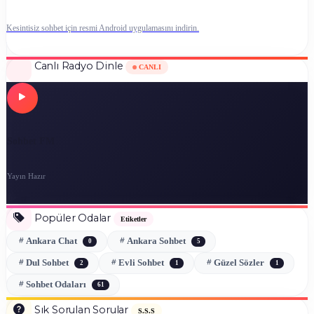
Kesintisiz sohbet için resmi Android uygulamasını indirin.
Canlı Radyo Dinle
CANLI
Sohbet FM
Yayın Hazır
Popüler Odalar
Etiketler
Ankara Chat
Ankara Sohbet
0
5
Dul Sohbet
Evli Sohbet
Güzel Sözler
2
1
1
Sohbet Odaları
61
Sık Sorulan Sorular
S.S.S