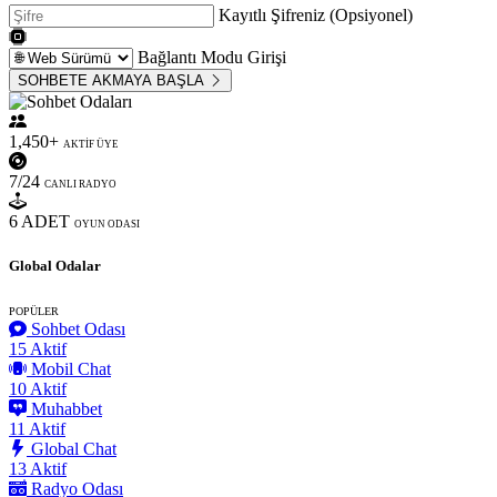
Kayıtlı Şifreniz (Opsiyonel)
Bağlantı Modu Girişi
SOHBETE AKMAYA BAŞLA
1,450+
AKTİF ÜYE
7/24
CANLI RADYO
6 ADET
OYUN ODASI
Global Odalar
POPÜLER
Sohbet Odası
15 Aktif
Mobil Chat
10 Aktif
Muhabbet
11 Aktif
Global Chat
13 Aktif
Radyo Odası