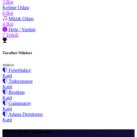
3 Bot
Kelime Odası
6 Bot
Müzik Odası
4 Bot
Help / Yardım
7 Yetkili
Taraftar Odaları
TRİBÜN
Fenerbahçe
Katıl
Trabzonspor
Katıl
Beşiktaş
Katıl
Galatasaray
Katıl
Adana Demirspor
Katıl
SON BLOG YAZILARI