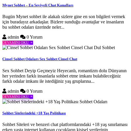
Mynet Sohbet – En Seviyeli Chat Kanalları
Bugün Mynet sohbet ile alakalı sizlere gine en son bilgileri vermek
için buradayız arkadaşlar. Bizlere sunduğu avantajlar ve insanların
bu sohbet odaları üzerinde neler...
admin
0 Yorum
DEVAMINI OKU
Dul Sohbet
Cinsel Sohbet Odaları Sex Sohbet Cinsel Chat
Sex Sohbet Deyip Geçmeyiz Heyecanlı, romantizm dolu Dünyanın
her yerinden farklı insanlarla sohbet etme imkanı bulabileceğiniz
farklı odalar imkanı ile istediğiniz yaş gruplarına...
admin
0 Yorum
DEVAMINI OKU
Sohbet Odaları
Sohbet Sitelerindeki +18 Yaş Politikası
Sohbet Siteleri ve benzeri chat platformlarındaki +18 yaş sınırlaması
erken yaşta internet kullanan çocukların kişisel verilerinin