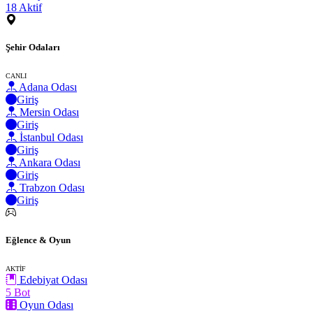
18 Aktif
Şehir Odaları
CANLI
Adana Odası
Giriş
Mersin Odası
Giriş
İstanbul Odası
Giriş
Ankara Odası
Giriş
Trabzon Odası
Giriş
Eğlence & Oyun
AKTİF
Edebiyat Odası
5 Bot
Oyun Odası