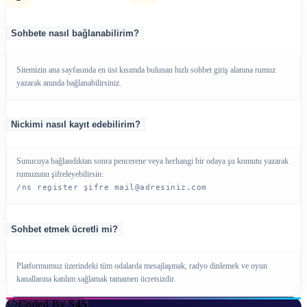
Sohbete nasıl bağlanabilirim?
Sitemizin ana sayfasında en üst kısımda bulunan hızlı sohbet giriş alanına rumuz
yazarak anında bağlanabilirsiniz.
Nickimi nasıl kayıt edebilirim?
Sunucuya bağlandıktan sonra pencerene veya herhangi bir odaya şu komutu yazarak
rumuzunu şifreleyebilirsin:
/ns register şifre mail@adresiniz.com
Sohbet etmek ücretli mi?
Platformumuz üzerindeki tüm odalarda mesajlaşmak, radyo dinlemek ve oyun
kanallarına katılım sağlamak tamamen ücretsizdir.
Coded By
S4S