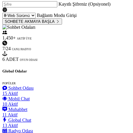
Kayıtlı Şifreniz (Opsiyonel)
Bağlantı Modu Girişi
SOHBETE AKMAYA BAŞLA
1,450+
AKTİF ÜYE
7/24
CANLI RADYO
6 ADET
OYUN ODASI
Global Odalar
POPÜLER
Sohbet Odası
15 Aktif
Mobil Chat
10 Aktif
Muhabbet
11 Aktif
Global Chat
13 Aktif
Radyo Odası