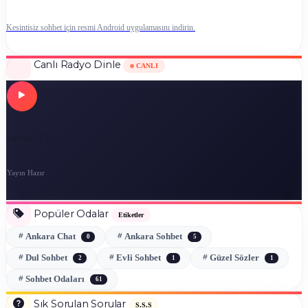
Kesintisiz sohbet için resmi Android uygulamasını indirin.
Canlı Radyo Dinle
CANLI
Sohbet FM
Yayın Hazır
Popüler Odalar
Etiketler
Ankara Chat
Ankara Sohbet
0
5
Dul Sohbet
Evli Sohbet
Güzel Sözler
2
1
1
Sohbet Odaları
61
Sık Sorulan Sorular
S.S.S