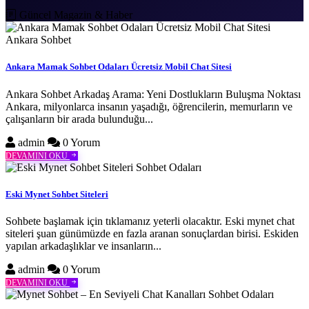
Güncel Magazin & Haber
Ankara Sohbet
Ankara Mamak Sohbet Odaları Ücretsiz Mobil Chat Sitesi
Ankara Sohbet Arkadaş Arama: Yeni Dostlukların Buluşma Noktası
Ankara, milyonlarca insanın yaşadığı, öğrencilerin, memurların ve
çalışanların bir arada bulunduğu...
admin
0 Yorum
DEVAMINI OKU
Sohbet Odaları
Eski Mynet Sohbet Siteleri
Sohbete başlamak için tıklamanız yeterli olacaktır. Eski mynet chat
siteleri şuan günümüzde en fazla aranan sonuçlardan birisi. Eskiden
yapılan arkadaşlıklar ve insanların...
admin
0 Yorum
DEVAMINI OKU
Sohbet Odaları