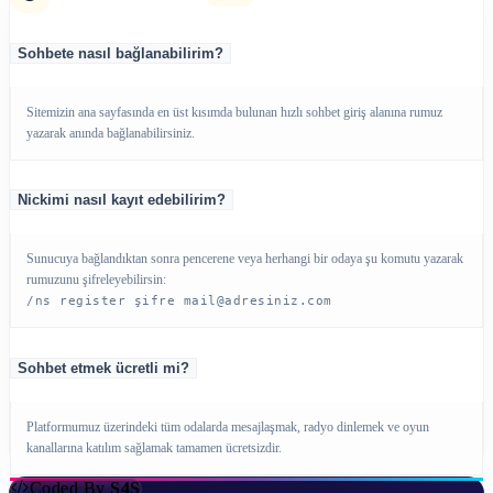
Sohbete nasıl bağlanabilirim?
Sitemizin ana sayfasında en üst kısımda bulunan hızlı sohbet giriş alanına rumuz
yazarak anında bağlanabilirsiniz.
Nickimi nasıl kayıt edebilirim?
Sunucuya bağlandıktan sonra pencerene veya herhangi bir odaya şu komutu yazarak
rumuzunu şifreleyebilirsin:
/ns register şifre mail@adresiniz.com
Sohbet etmek ücretli mi?
Platformumuz üzerindeki tüm odalarda mesajlaşmak, radyo dinlemek ve oyun
kanallarına katılım sağlamak tamamen ücretsizdir.
Coded By
S4S