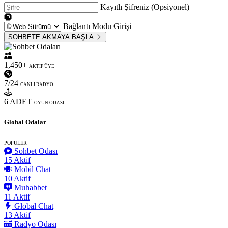
Kayıtlı Şifreniz (Opsiyonel)
Bağlantı Modu Girişi
SOHBETE AKMAYA BAŞLA
1,450+
AKTİF ÜYE
7/24
CANLI RADYO
6 ADET
OYUN ODASI
Global Odalar
POPÜLER
Sohbet Odası
15 Aktif
Mobil Chat
10 Aktif
Muhabbet
11 Aktif
Global Chat
13 Aktif
Radyo Odası