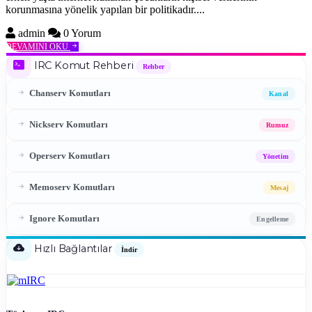
korunmasına yönelik yapılan bir politikadır....
admin
0 Yorum
DEVAMINI OKU
IRC Komut Rehberi
Rehber
Chanserv Komutları
Kanal
Nickserv Komutları
Rumuz
Operserv Komutları
Yönetim
Memoserv Komutları
Mesaj
Ignore Komutları
Engelleme
Hızlı Bağlantılar
İndir