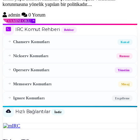
korunmasına yönelik yapılan bir politikadır....
admin
0 Yorum
DEVAMINI OKU
IRC Komut Rehberi
Rehber
Chanserv Komutları
Kanal
Nickserv Komutları
Rumuz
Operserv Komutları
Yönetim
Memoserv Komutları
Mesaj
Ignore Komutları
Engelleme
Hızlı Bağlantılar
İndir