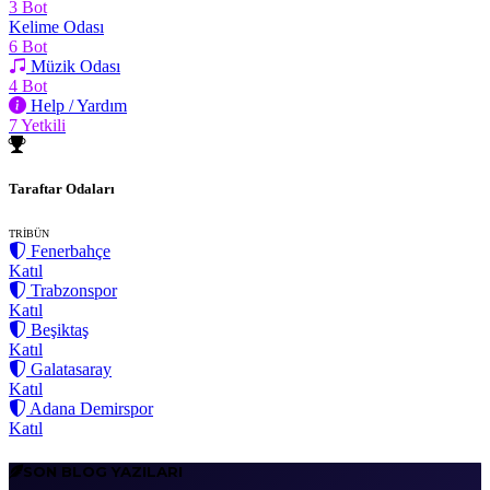
3 Bot
Kelime Odası
6 Bot
Müzik Odası
4 Bot
Help / Yardım
7 Yetkili
Taraftar Odaları
TRİBÜN
Fenerbahçe
Katıl
Trabzonspor
Katıl
Beşiktaş
Katıl
Galatasaray
Katıl
Adana Demirspor
Katıl
SON BLOG YAZILARI