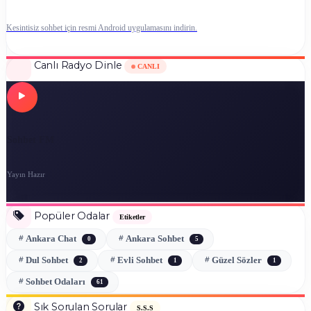
Kesintisiz sohbet için resmi Android uygulamasını indirin.
Canlı Radyo Dinle
CANLI
Sohbet FM
Yayın Hazır
Popüler Odalar
Etiketler
Ankara Chat
Ankara Sohbet
0
5
Dul Sohbet
Evli Sohbet
Güzel Sözler
2
1
1
Sohbet Odaları
61
Sık Sorulan Sorular
S.S.S