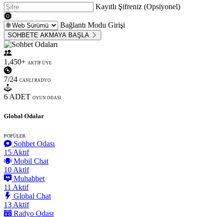
Kayıtlı Şifreniz (Opsiyonel)
Bağlantı Modu Girişi
SOHBETE AKMAYA BAŞLA
1,450+
AKTİF ÜYE
7/24
CANLI RADYO
6 ADET
OYUN ODASI
Global Odalar
POPÜLER
Sohbet Odası
15 Aktif
Mobil Chat
10 Aktif
Muhabbet
11 Aktif
Global Chat
13 Aktif
Radyo Odası