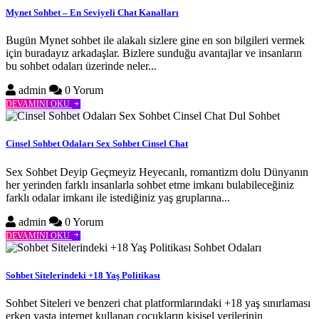
Mynet Sohbet – En Seviyeli Chat Kanalları
Bugün Mynet sohbet ile alakalı sizlere gine en son bilgileri vermek
için buradayız arkadaşlar. Bizlere sunduğu avantajlar ve insanların
bu sohbet odaları üzerinde neler...
admin
0 Yorum
DEVAMINI OKU
Dul Sohbet
Cinsel Sohbet Odaları Sex Sohbet Cinsel Chat
Sex Sohbet Deyip Geçmeyiz Heyecanlı, romantizm dolu Dünyanın
her yerinden farklı insanlarla sohbet etme imkanı bulabileceğiniz
farklı odalar imkanı ile istediğiniz yaş gruplarına...
admin
0 Yorum
DEVAMINI OKU
Sohbet Odaları
Sohbet Sitelerindeki +18 Yaş Politikası
Sohbet Siteleri ve benzeri chat platformlarındaki +18 yaş sınırlaması
erken yaşta internet kullanan çocukların kişisel verilerinin