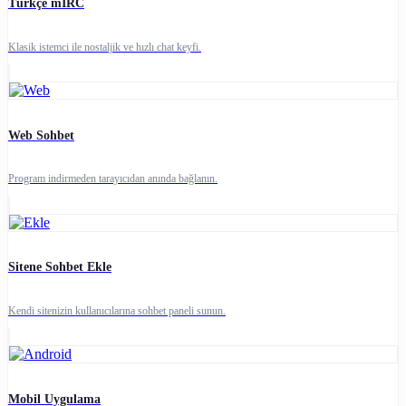
Türkçe mIRC
Klasik istemci ile nostaljik ve hızlı chat keyfi.
Web Sohbet
Program indirmeden tarayıcıdan anında bağlanın.
Sitene Sohbet Ekle
Kendi sitenizin kullanıcılarına sohbet paneli sunun.
Mobil Uygulama