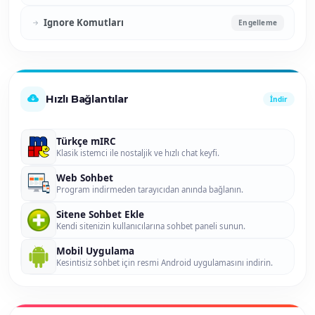
Ignore Komutları
Engelleme
Hızlı Bağlantılar
İndir
Türkçe mIRC
Klasik istemci ile nostaljik ve hızlı chat keyfi.
Web Sohbet
Program indirmeden tarayıcıdan anında bağlanın.
Sitene Sohbet Ekle
Kendi sitenizin kullanıcılarına sohbet paneli sunun.
Mobil Uygulama
Kesintisiz sohbet için resmi Android uygulamasını indirin.