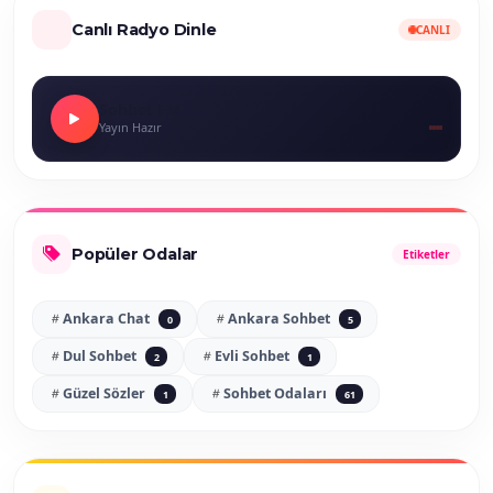
Canlı Radyo Dinle
CANLI
Sohbet FM
Yayın Hazır
Popüler Odalar
Etiketler
Ankara Chat
Ankara Sohbet
0
5
Dul Sohbet
Evli Sohbet
2
1
Güzel Sözler
Sohbet Odaları
1
61