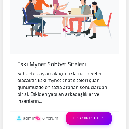
Eski Mynet Sohbet Siteleri
Sohbete başlamak için tıklamanız yeterli
olacaktır. Eski mynet chat siteleri şuan
günümüzde en fazla aranan sonuçlardan
birisi. Eskiden yapılan arkadaşlıklar ve
insanların...
admin
0 Yorum
DEVAMINI OKU