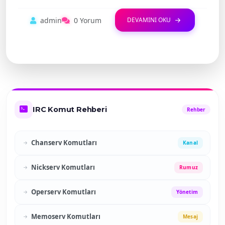
admin
0 Yorum
DEVAMINI OKU
IRC Komut Rehberi
Rehber
Chanserv Komutları
Kanal
Nickserv Komutları
Rumuz
Operserv Komutları
Yönetim
Memoserv Komutları
Mesaj