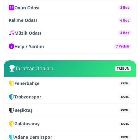
Oyun Odası
3 Bot
Kelime Odası
6 Bot
Müzik Odası
4 Bot
Help / Yardım
7 Yetkili
Taraftar Odaları
TRİBÜN
Fenerbahçe
KATIL
Trabzonspor
KATIL
Beşiktaş
KATIL
Galatasaray
KATIL
Adana Demirspor
KATIL