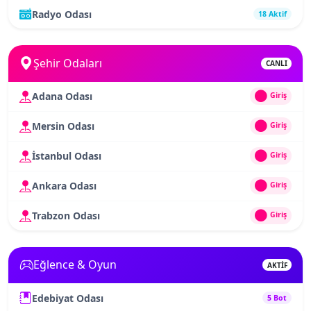
Radyo Odası
18 Aktif
Şehir Odaları
CANLI
Adana Odası
Giriş
Mersin Odası
Giriş
İstanbul Odası
Giriş
Ankara Odası
Giriş
Trabzon Odası
Giriş
Eğlence & Oyun
AKTİF
Edebiyat Odası
5 Bot