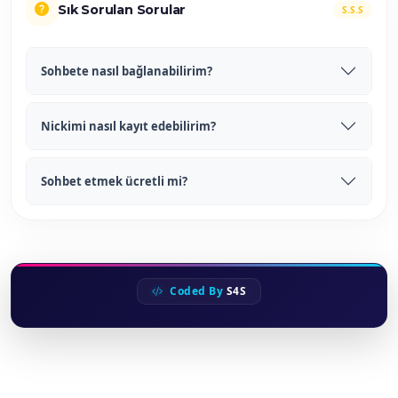
Sık Sorulan Sorular
S.S.S
Sohbete nasıl bağlanabilirim?
Nickimi nasıl kayıt edebilirim?
Sohbet etmek ücretli mi?
Coded By
S4S