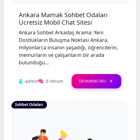
Ankara Mamak Sohbet Odaları
Ücretsiz Mobil Chat Sitesi
Ankara Sohbet Arkadaş Arama: Yeni
Dostlukların Buluşma Noktası Ankara,
milyonlarca insanın yaşadığı, öğrencilerin,
memurların ve çalışanların bir arada
bulunduğu...
admin
0 Yorum
DEVAMINI OKU
Sohbet Odaları