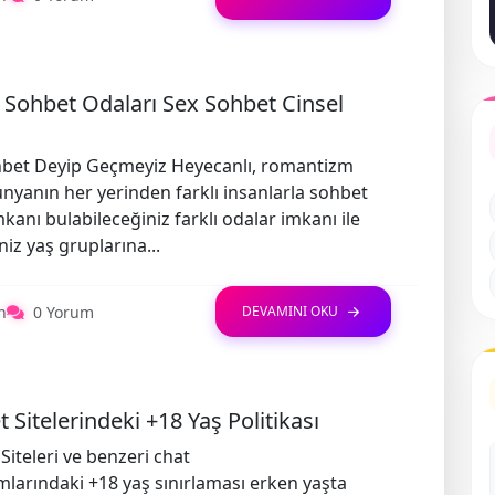
 Sohbet Odaları Sex Sohbet Cinsel
hbet Deyip Geçmeyiz Heyecanlı, romantizm
nyanın her yerinden farklı insanlarla sohbet
kanı bulabileceğiniz farklı odalar imkanı ile
niz yaş gruplarına...
n
0 Yorum
DEVAMINI OKU
 Sitelerindeki +18 Yaş Politikası
Siteleri ve benzeri chat
mlarındaki +18 yaş sınırlaması erken yaşta