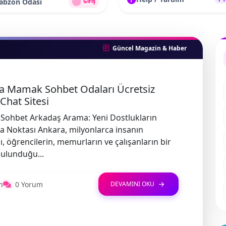
rabzon Odası
Giriş
Güncel Magazin & Haber
a Mamak Sohbet Odaları Ücretsiz
Chat Sitesi
Sohbet Arkadaş Arama: Yeni Dostlukların
 Noktası Ankara, milyonlarca insanın
ı, öğrencilerin, memurların ve çalışanların bir
ulunduğu...
n
0 Yorum
DEVAMINI OKU