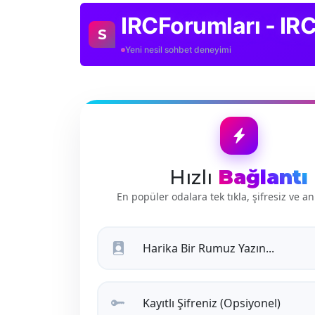
IRCForumları - IR
S
Yeni nesil sohbet deneyimi
Hızlı
Bağlantı
En popüler odalara tek tıkla, şifresiz ve an
Harika Bir Rumuz Yazın...
Kayıtlı Şifreniz (Opsiyonel)