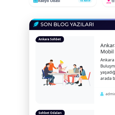
Radyo Odası
T
18 Aktif
SON BLOG YAZILARI
Ankara Sohbet
Ankar
Mobil 
Ankara 
Buluşma
yaşadığ
arada b
admi
Sohbet Odaları