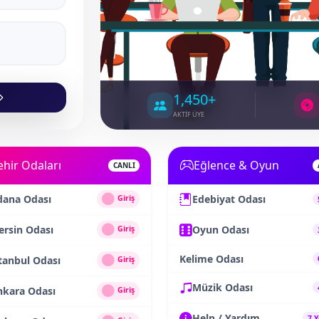
1,450+
AKTİF ÜYE
ehir Odaları
Eğlence & Oyun
CANLI
dana Odası
Edebiyat Odası
Giriş
rsin Odası
Oyun Odası
Giriş
Kelime Odası
tanbul Odası
Giriş
Müzik Odası
nkara Odası
Giriş
Help / Yardım
7 Y