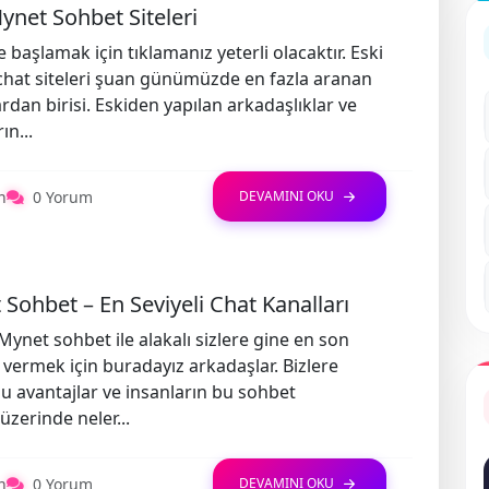
ynet Sohbet Siteleri
 başlamak için tıklamanız yeterli olacaktır. Eski
hat siteleri şuan günümüzde en fazla aranan
rdan birisi. Eskiden yapılan arkadaşlıklar ve
ın...
n
0 Yorum
DEVAMINI OKU
Sohbet – En Seviyeli Chat Kanalları
ynet sohbet ile alakalı sizlere gine en son
ri vermek için buradayız arkadaşlar. Bizlere
 avantajlar ve insanların bu sohbet
üzerinde neler...
n
0 Yorum
DEVAMINI OKU