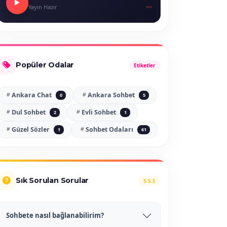
Yayın Hazır
Popüler Odalar
Etiketler
Ankara Chat
Ankara Sohbet
0
5
Dul Sohbet
Evli Sohbet
2
1
Güzel Sözler
Sohbet Odaları
1
61
Sık Sorulan Sorular
S.S.S
Sohbete nasıl bağlanabilirim?