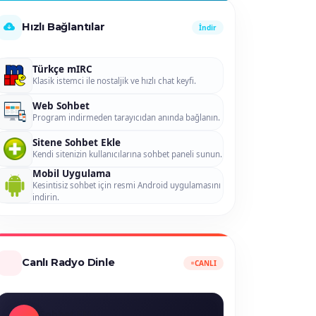
Hızlı Bağlantılar
İndir
Türkçe mIRC
Klasik istemci ile nostaljik ve hızlı chat keyfi.
Web Sohbet
Program indirmeden tarayıcıdan anında bağlanın.
Sitene Sohbet Ekle
Kendi sitenizin kullanıcılarına sohbet paneli sunun.
Mobil Uygulama
Kesintisiz sohbet için resmi Android uygulamasını
indirin.
Canlı Radyo Dinle
CANLI
Sohbet FM