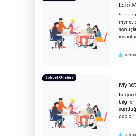
Eski M
Sohbete
mynet c
sonuçla
insanlar
admi
Sohbet Odaları
Mynet 
Bugün M
bilgile
sunduğu
odaları 
admi