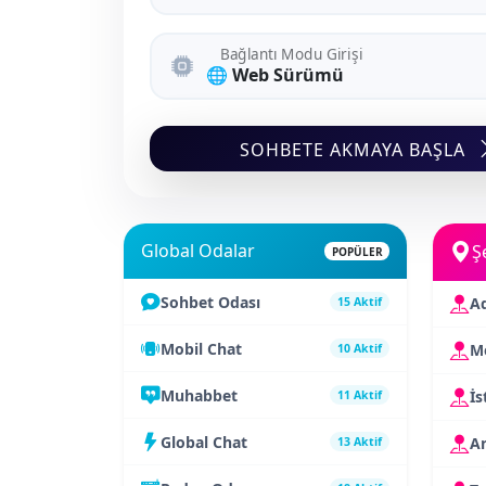
Bağlantı Modu Girişi
SOHBETE AKMAYA BAŞLA
Global Odalar
Ş
POPÜLER
Sohbet Odası
A
15 Aktif
Mobil Chat
Me
10 Aktif
Muhabbet
İs
11 Aktif
Global Chat
A
13 Aktif