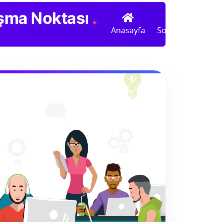
luşma Noktası
.
Anasayfa
Sohbet
Radyo