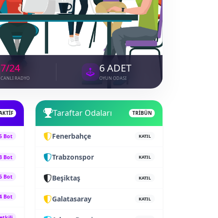
7/24
6 ADET
CANLI RADYO
OYUN ODASI
Taraftar Odaları
AKTİF
TRİBÜN
Fenerbahçe
5 Bot
KATIL
Trabzonspor
3 Bot
KATIL
6 Bot
Beşiktaş
KATIL
4 Bot
Galatasaray
KATIL
etkili