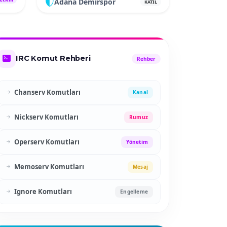
Adana Demirspor
KATIL
IRC Komut Rehberi
Rehber
Chanserv Komutları
Kanal
Nickserv Komutları
Rumuz
Operserv Komutları
Yönetim
Memoserv Komutları
Mesaj
Ignore Komutları
Engelleme