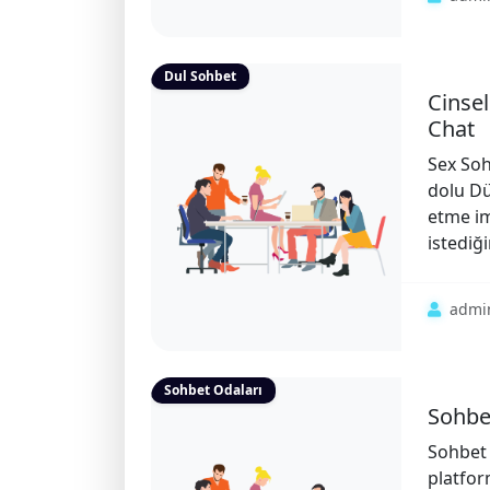
Dul Sohbet
Cinsel
Chat
Sex So
dolu Dü
etme im
istediği
admi
Sohbet Odaları
Sohbet
Sohbet 
platfor