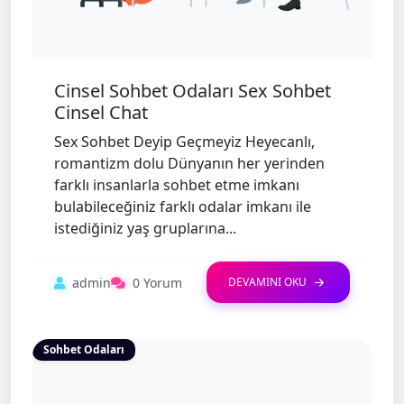
Cinsel Sohbet Odaları Sex Sohbet
Cinsel Chat
Sex Sohbet Deyip Geçmeyiz Heyecanlı,
romantizm dolu Dünyanın her yerinden
farklı insanlarla sohbet etme imkanı
bulabileceğiniz farklı odalar imkanı ile
istediğiniz yaş gruplarına...
admin
0 Yorum
DEVAMINI OKU
Sohbet Odaları