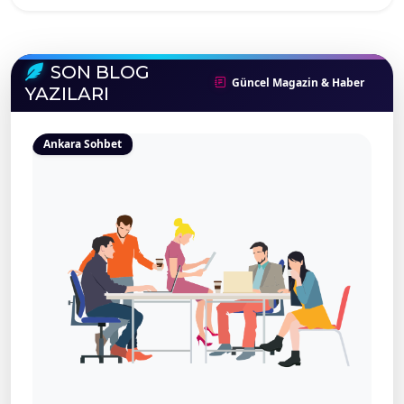
SON BLOG
Güncel Magazin & Haber
YAZILARI
Ankara Sohbet