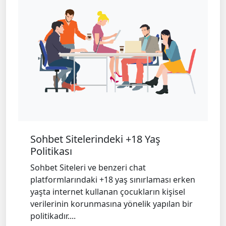
Sohbet Sitelerindeki +18 Yaş
Politikası
Sohbet Siteleri ve benzeri chat
platformlarındaki +18 yaş sınırlaması erken
yaşta internet kullanan çocukların kişisel
verilerinin korunmasına yönelik yapılan bir
politikadır....