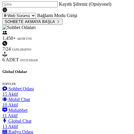
Kayıtlı Şifreniz (Opsiyonel)
Bağlantı Modu Girişi
SOHBETE AKMAYA BAŞLA
1,450+
AKTİF ÜYE
7/24
CANLI RADYO
6 ADET
OYUN ODASI
Global Odalar
POPÜLER
Sohbet Odası
15 Aktif
Mobil Chat
10 Aktif
Muhabbet
11 Aktif
Global Chat
13 Aktif
Radyo Odası