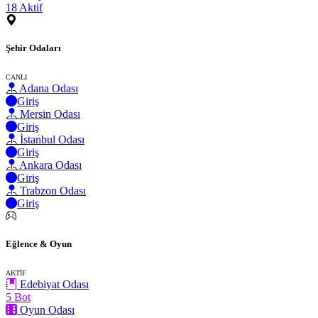
18 Aktif
Şehir Odaları
CANLI
Adana Odası
Giriş
Mersin Odası
Giriş
İstanbul Odası
Giriş
Ankara Odası
Giriş
Trabzon Odası
Giriş
Eğlence & Oyun
AKTİF
Edebiyat Odası
5 Bot
Oyun Odası