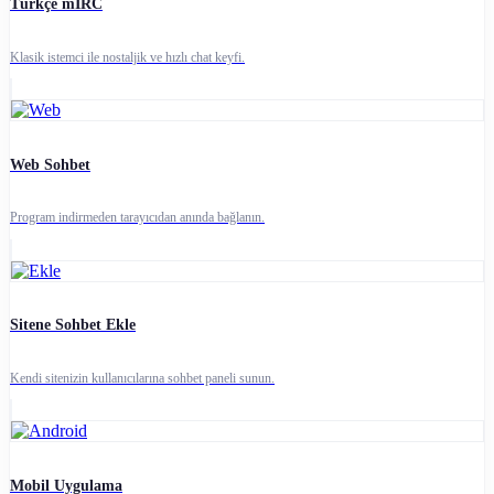
Türkçe mIRC
Klasik istemci ile nostaljik ve hızlı chat keyfi.
Web Sohbet
Program indirmeden tarayıcıdan anında bağlanın.
Sitene Sohbet Ekle
Kendi sitenizin kullanıcılarına sohbet paneli sunun.
Mobil Uygulama