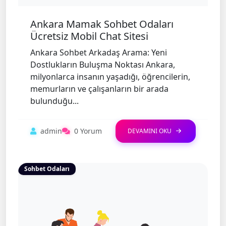
Ankara Mamak Sohbet Odaları
Ücretsiz Mobil Chat Sitesi
Ankara Sohbet Arkadaş Arama: Yeni
Dostlukların Buluşma Noktası Ankara,
milyonlarca insanın yaşadığı, öğrencilerin,
memurların ve çalışanların bir arada
bulunduğu...
admin
0 Yorum
DEVAMINI OKU
Sohbet Odaları