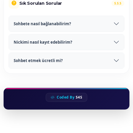
Sık Sorulan Sorular
S.S.S
Sohbete nasıl bağlanabilirim?
Nickimi nasıl kayıt edebilirim?
Sohbet etmek ücretli mi?
Coded By
S4S