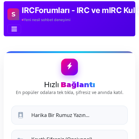
IRCForumları - IRC ve mIRC Kull
S
Yeni nesil sohbet deneyimi
Hızlı
Bağlantı
En popüler odalara tek tıkla, şifresiz ve anında katıl.
Harika Bir Rumuz Yazın...