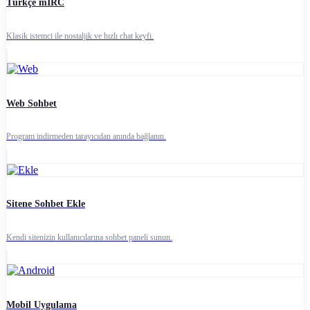
Türkçe mIRC
Klasik istemci ile nostaljik ve hızlı chat keyfi.
Web Sohbet
Program indirmeden tarayıcıdan anında bağlanın.
Sitene Sohbet Ekle
Kendi sitenizin kullanıcılarına sohbet paneli sunun.
Mobil Uygulama