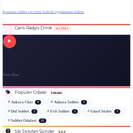
Kesintisiz sohbet için resmi Android uygulamasını indirin.
Canlı Radyo Dinle
CANLI
Sohbet FM
Yayın Hazır
Popüler Odalar
Etiketler
Ankara Chat
Ankara Sohbet
0
5
Dul Sohbet
Evli Sohbet
Güzel Sözler
2
1
1
Sohbet Odaları
61
Sık Sorulan Sorular
S.S.S