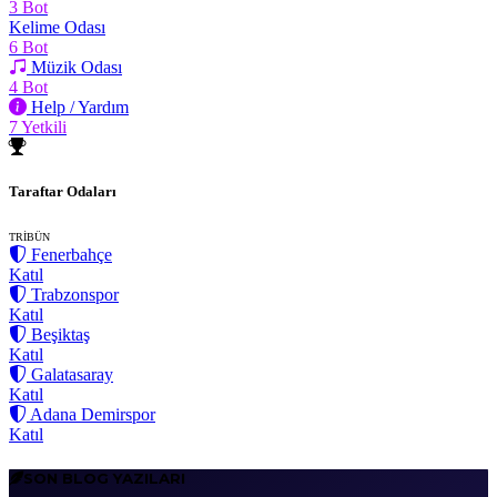
3 Bot
Kelime Odası
6 Bot
Müzik Odası
4 Bot
Help / Yardım
7 Yetkili
Taraftar Odaları
TRİBÜN
Fenerbahçe
Katıl
Trabzonspor
Katıl
Beşiktaş
Katıl
Galatasaray
Katıl
Adana Demirspor
Katıl
SON BLOG YAZILARI