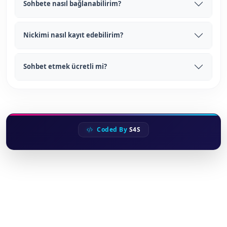
Sohbete nasıl bağlanabilirim?
Nickimi nasıl kayıt edebilirim?
Sohbet etmek ücretli mi?
Coded By
S4S