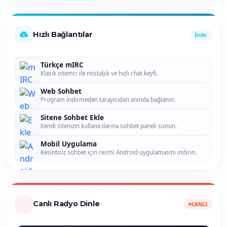
Hızlı Bağlantılar
İndir
Türkçe mIRC
Klasik istemci ile nostaljik ve hızlı chat keyfi.
Web Sohbet
Program indirmeden tarayıcıdan anında bağlanın.
Sitene Sohbet Ekle
Kendi sitenizin kullanıcılarına sohbet paneli sunun.
Mobil Uygulama
Kesintisiz sohbet için resmi Android uygulamasını indirin.
Canlı Radyo Dinle
CANLI