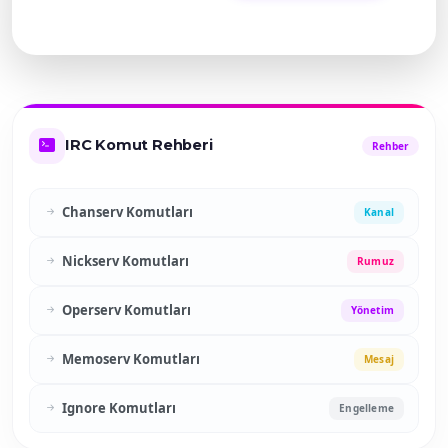
IRC Komut Rehberi
Rehber
Chanserv Komutları
Kanal
Nickserv Komutları
Rumuz
Operserv Komutları
Yönetim
Memoserv Komutları
Mesaj
Ignore Komutları
Engelleme