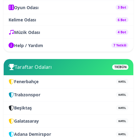
Oyun Odası
3 Bot
Kelime Odası
6 Bot
Müzik Odası
4 Bot
Help / Yardım
7 Yetkili
Taraftar Odaları
TRİBÜN
Fenerbahçe
KATIL
Trabzonspor
KATIL
Beşiktaş
KATIL
Galatasaray
KATIL
Adana Demirspor
KATIL