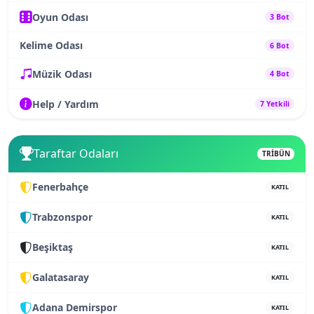
Oyun Odası
3 Bot
Kelime Odası
6 Bot
Müzik Odası
4 Bot
Help / Yardım
7 Yetkili
Taraftar Odaları
TRİBÜN
Fenerbahçe
KATIL
Trabzonspor
KATIL
Beşiktaş
KATIL
Galatasaray
KATIL
Adana Demirspor
KATIL