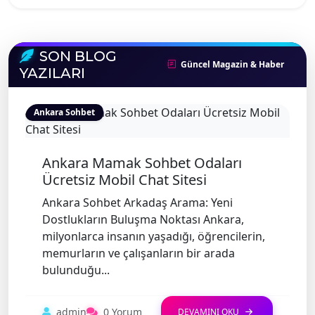
SON BLOG
Güncel Magazin & Haber
YAZILARI
Ankara Sohbet
Ankara Mamak Sohbet Odaları
Ücretsiz Mobil Chat Sitesi
Ankara Sohbet Arkadaş Arama: Yeni
Dostlukların Buluşma Noktası Ankara,
milyonlarca insanın yaşadığı, öğrencilerin,
memurların ve çalışanların bir arada
bulunduğu...
admin
0 Yorum
DEVAMINI OKU