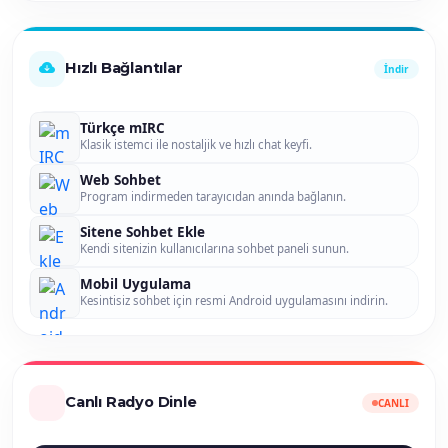
Hızlı Bağlantılar
İndir
Türkçe mIRC
Klasik istemci ile nostaljik ve hızlı chat keyfi.
Web Sohbet
Program indirmeden tarayıcıdan anında bağlanın.
Sitene Sohbet Ekle
Kendi sitenizin kullanıcılarına sohbet paneli sunun.
Mobil Uygulama
Kesintisiz sohbet için resmi Android uygulamasını indirin.
Canlı Radyo Dinle
CANLI