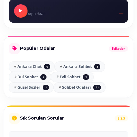
Sohbet FM
Yayın Hazır
Popüler Odalar
Etiketler
Ankara Chat
Ankara Sohbet
0
5
Dul Sohbet
Evli Sohbet
2
1
Güzel Sözler
Sohbet Odaları
1
61
Sık Sorulan Sorular
S.S.S