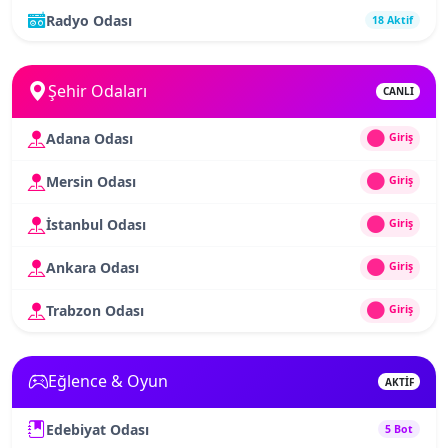
Radyo Odası
18 Aktif
Şehir Odaları
CANLI
Adana Odası
Giriş
Mersin Odası
Giriş
İstanbul Odası
Giriş
Ankara Odası
Giriş
Trabzon Odası
Giriş
Eğlence & Oyun
AKTİF
Edebiyat Odası
5 Bot