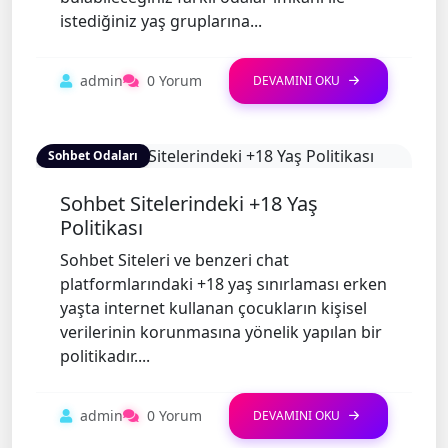
istediğiniz yaş gruplarına...
admin
0 Yorum
DEVAMINI OKU
Sohbet Odaları
Sohbet Sitelerindeki +18 Yaş
Politikası
Sohbet Siteleri ve benzeri chat
platformlarındaki +18 yaş sınırlaması erken
yaşta internet kullanan çocukların kişisel
verilerinin korunmasına yönelik yapılan bir
politikadır....
admin
0 Yorum
DEVAMINI OKU