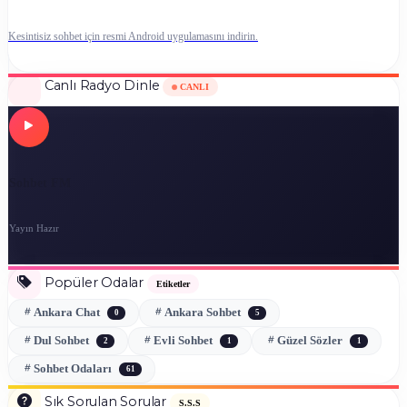
Kesintisiz sohbet için resmi Android uygulamasını indirin.
Canlı Radyo Dinle
CANLI
Sohbet FM
Yayın Hazır
Popüler Odalar
Etiketler
Ankara Chat
Ankara Sohbet
0
5
Dul Sohbet
Evli Sohbet
Güzel Sözler
2
1
1
Sohbet Odaları
61
Sık Sorulan Sorular
S.S.S