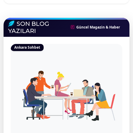
SON BLOG
Güncel Magazin & Haber
YAZILARI
Ankara Sohbet