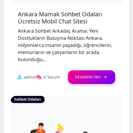
Ankara Mamak Sohbet Odaları
Ücretsiz Mobil Chat Sitesi
Ankara Sohbet Arkadaş Arama: Yeni
Dostlukların Buluşma Noktası Ankara,
milyonlarca insanın yaşadığı, öğrencilerin,
memurların ve çalışanların bir arada
bulunduğu...
admin
0 Yorum
DEVAMINI OKU
Sohbet Odaları