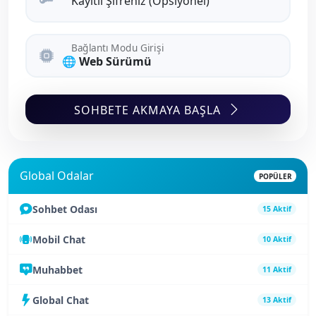
Kayıtlı Şifreniz (Opsiyonel)
Bağlantı Modu Girişi
SOHBETE AKMAYA BAŞLA
Global Odalar
POPÜLER
Sohbet Odası
15 Aktif
Mobil Chat
10 Aktif
Muhabbet
11 Aktif
Global Chat
13 Aktif