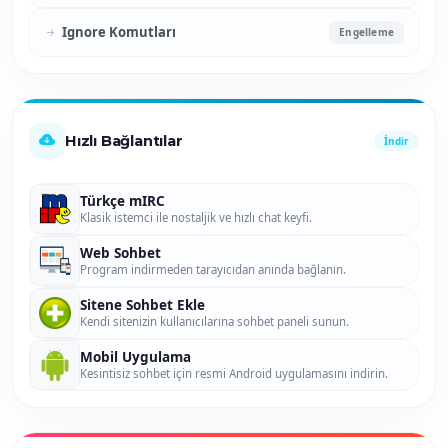
Ignore Komutları
Engelleme
Hızlı Bağlantılar
İndir
Türkçe mIRC
Klasik istemci ile nostaljik ve hızlı chat keyfi.
Web Sohbet
Program indirmeden tarayıcıdan anında bağlanın.
Sitene Sohbet Ekle
Kendi sitenizin kullanıcılarına sohbet paneli sunun.
Mobil Uygulama
Kesintisiz sohbet için resmi Android uygulamasını indirin.