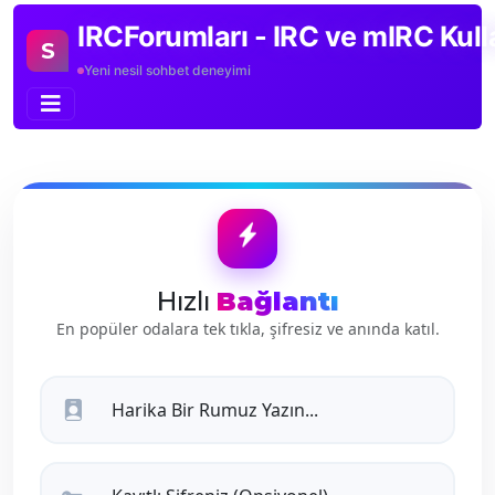
IRCForumları - IRC ve mIRC Kull
S
Yeni nesil sohbet deneyimi
Hızlı
Bağlantı
En popüler odalara tek tıkla, şifresiz ve anında katıl.
Harika Bir Rumuz Yazın...