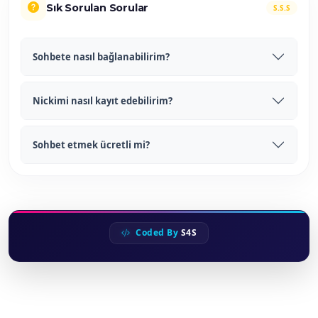
Sık Sorulan Sorular
S.S.S
Sohbete nasıl bağlanabilirim?
Nickimi nasıl kayıt edebilirim?
Sohbet etmek ücretli mi?
Coded By
S4S