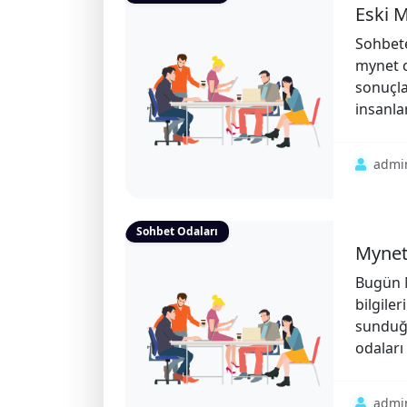
Eski M
Sohbete
mynet c
sonuçla
insanlar
admi
Sohbet Odaları
Mynet 
Bugün M
bilgile
sunduğu
odaları 
admi