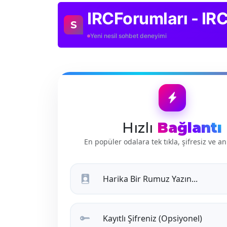
IRCForumları - IR
S
Yeni nesil sohbet deneyimi
Hızlı
Bağlantı
En popüler odalara tek tıkla, şifresiz ve an
Harika Bir Rumuz Yazın...
Kayıtlı Şifreniz (Opsiyonel)