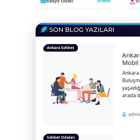
Radyo Odası
T
18 Aktif
SON BLOG YAZILARI
Ankara Sohbet
Ankar
Mobil 
Ankara 
Buluşma
yaşadığ
arada b
admi
Sohbet Odaları