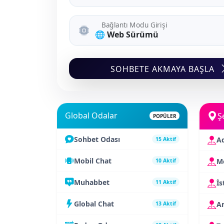
Bağlantı Modu Girişi
SOHBETE AKMAYA BAŞLA
Global Odalar
Ş
POPÜLER
Sohbet Odası
A
15 Aktif
Mobil Chat
Me
10 Aktif
Muhabbet
İs
11 Aktif
Global Chat
A
13 Aktif