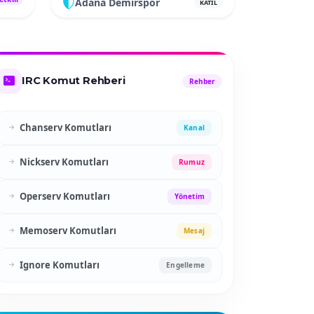
Adana Demirspor
KATIL
IRC Komut Rehberi
Rehber
Chanserv Komutları
Kanal
Nickserv Komutları
Rumuz
Operserv Komutları
Yönetim
Memoserv Komutları
Mesaj
Ignore Komutları
Engelleme