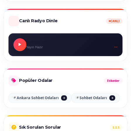
Canlı Radyo Dinle
CANLI
Sohbet FM
Yayın Hazır
Popüler Odalar
Etiketler
Ankara Sohbet Odaları
Sohbet Odaları
0
0
Sık Sorulan Sorular
S.S.S