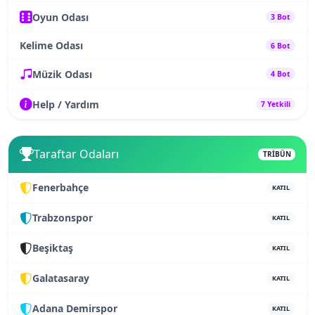
Oyun Odası
3 Bot
Kelime Odası
6 Bot
Müzik Odası
4 Bot
Help / Yardım
7 Yetkili
Taraftar Odaları
TRİBÜN
Fenerbahçe
KATIL
Trabzonspor
KATIL
Beşiktaş
KATIL
Galatasaray
KATIL
Adana Demirspor
KATIL