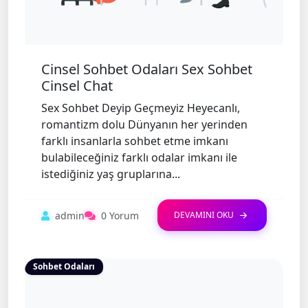
Cinsel Sohbet Odaları Sex Sohbet
Cinsel Chat
Sex Sohbet Deyip Geçmeyiz Heyecanlı,
romantizm dolu Dünyanın her yerinden
farklı insanlarla sohbet etme imkanı
bulabileceğiniz farklı odalar imkanı ile
istediğiniz yaş gruplarına...
admin
0 Yorum
DEVAMINI OKU
Sohbet Odaları