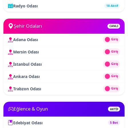
Radyo Odası
18 Aktif
Şehir Odaları
CANLI
Adana Odası
Giriş
Mersin Odası
Giriş
İstanbul Odası
Giriş
Ankara Odası
Giriş
Trabzon Odası
Giriş
Eğlence & Oyun
AKTİF
Edebiyat Odası
5 Bot