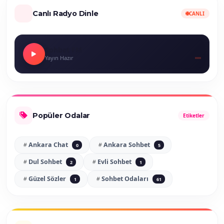
Canlı Radyo Dinle
CANLI
Sohbet FM
Yayın Hazır
Popüler Odalar
Etiketler
Ankara Chat
Ankara Sohbet
0
5
Dul Sohbet
Evli Sohbet
2
1
Güzel Sözler
Sohbet Odaları
1
61