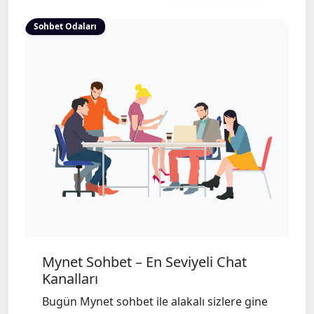
Sohbet Odaları
Mynet Sohbet – En Seviyeli Chat
Kanalları
Bugün Mynet sohbet ile alakalı sizlere gine