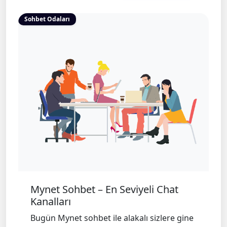
Sohbet Odaları
Mynet Sohbet – En Seviyeli Chat
Kanalları
Bugün Mynet sohbet ile alakalı sizlere gine