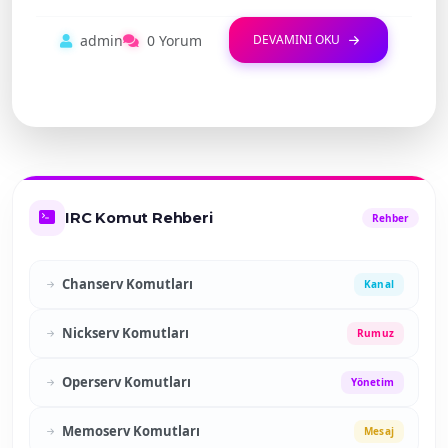
admin
0 Yorum
DEVAMINI OKU
IRC Komut Rehberi
Rehber
Chanserv Komutları
Kanal
Nickserv Komutları
Rumuz
Operserv Komutları
Yönetim
Memoserv Komutları
Mesaj