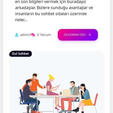
en son bilgileri vermek için buradayız
arkadaşlar. Bizlere sunduğu avantajlar ve
insanların bu sohbet odaları üzerinde
neler...
admin
0 Yorum
DEVAMINI OKU
Dul Sohbet