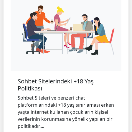
Sohbet Sitelerindeki +18 Yaş
Politikası
Sohbet Siteleri ve benzeri chat
platformlarındaki +18 yaş sınırlaması erken
yaşta internet kullanan çocukların kişisel
verilerinin korunmasına yönelik yapılan bir
politikadır....