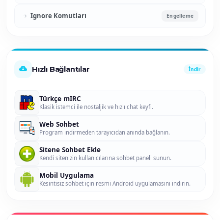
Ignore Komutları
Engelleme
Hızlı Bağlantılar
İndir
Türkçe mIRC
Klasik istemci ile nostaljik ve hızlı chat keyfi.
Web Sohbet
Program indirmeden tarayıcıdan anında bağlanın.
Sitene Sohbet Ekle
Kendi sitenizin kullanıcılarına sohbet paneli sunun.
Mobil Uygulama
Kesintisiz sohbet için resmi Android uygulamasını indirin.