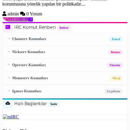
korunmasına yönelik yapılan bir politikadır....
admin
0 Yorum
DEVAMINI OKU
IRC Komut Rehberi
Rehber
Chanserv Komutları
Kanal
Nickserv Komutları
Rumuz
Operserv Komutları
Yönetim
Memoserv Komutları
Mesaj
Ignore Komutları
Engelleme
Hızlı Bağlantılar
İndir