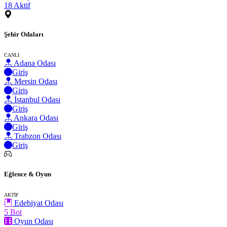
18 Aktif
Şehir Odaları
CANLI
Adana Odası
Giriş
Mersin Odası
Giriş
İstanbul Odası
Giriş
Ankara Odası
Giriş
Trabzon Odası
Giriş
Eğlence & Oyun
AKTİF
Edebiyat Odası
5 Bot
Oyun Odası