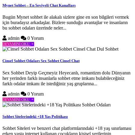
Mynet Sohbet – En Seviyeli Chat Kanalları
Bugün Mynet sohbet ile alakalı sizlere gine en son bilgileri vermek
için buradayız arkadaşlar. Bizlere sunduğu avantajlar ve insanların
bu sohbet odaları üzerinde neler...
admin
0 Yorum
DEVAMINI OKU
Dul Sohbet
Cinsel Sohbet Odaları Sex Sohbet Cinsel Chat
Sex Sohbet Deyip Geçmeyiz Heyecanlı, romantizm dolu Dünyanın
her yerinden farklı insanlarla sohbet etme imkanı bulabileceğiniz
farklı odalar imkanı ile istediğiniz yaş gruplarına...
admin
0 Yorum
DEVAMINI OKU
Sohbet Odaları
Sohbet Sitelerindeki +18 Yaş Politikası
Sohbet Siteleri ve benzeri chat platformlarındaki +18 yaş sınırlaması
erken yaşta internet kullanan çocukların kişisel verilerinin